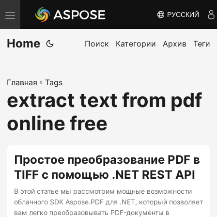
РУССКИЙ
П
е
Home
р
Поиск
Категории
Архив
Теги
е
к
Главная
»
Tags
л
extract text from pdf
ю
ч
online free
и
т
ь
Простое преобразование PDF в
н
TIFF с помощью .NET REST API
а
В этой статье мы рассмотрим мощные возможности
в
облачного SDK Aspose.PDF для .NET, который позволяет
и
вам легко преобразовывать PDF-документы в