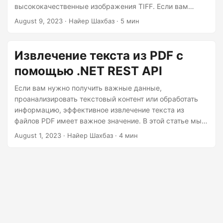
г
высококачественные изображения TIFF. Если вам
а
нужны точные преобразования онлайн или вы хотите
August 9, 2023
· Найер Шахбаз · 5 мин
добиться потрясающего разрешения 600 DPI, наше
ц
руководство проведет вас через процесс достижения
и
исключительных результатов.
Извлечение текста из PDF с
ю
помощью .NET REST API
Если вам нужно получить важные данные,
проанализировать текстовый контент или обработать
информацию, эффективное извлечение текста из
файлов PDF имеет важное значение. В этой статье мы
исследуем простой процесс извлечения текста из PDF-
August 1, 2023
· Найер Шахбаз · 4 мин
файлов с использованием .NET REST API. Легко
получайте доступ к текстовым данным и используйте
их, оптимизируя рабочие процессы и повышая
производительность.