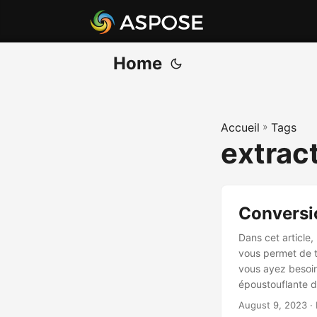
Home
Accueil
»
Tags
extract
Conversio
Dans cet article
vous permet de t
vous ayez besoin
époustouflante d
des résultats ex
August 9, 2023
· 