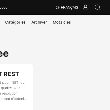
opos
FRANÇAIS
Catégories
Archiver
Mots clés
ee
ET REST
d pour .NET, qui
 qualité. Que
 résolution
ettant d’obtenir