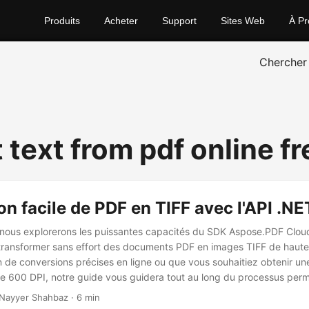
Produits
Acheter
Support
Sites Web
À Pr
Chercher
 text from pdf online fr
n facile de PDF en TIFF avec l'API .N
, nous explorerons les puissantes capacités du SDK Aspose.PDF Clou
ransformer sans effort des documents PDF en images TIFF de haute
 de conversions précises en ligne ou que vous souhaitiez obtenir une
e 600 DPI, notre guide vous guidera tout au long du processus perm
ceptionnels.
Nayyer Shahbaz · 6 min