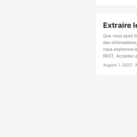
Extraire 
Que vous ayez be
des informations,
nous explorons le
REST. Accédez et 
améliorant la pro
August 1, 2023
· 