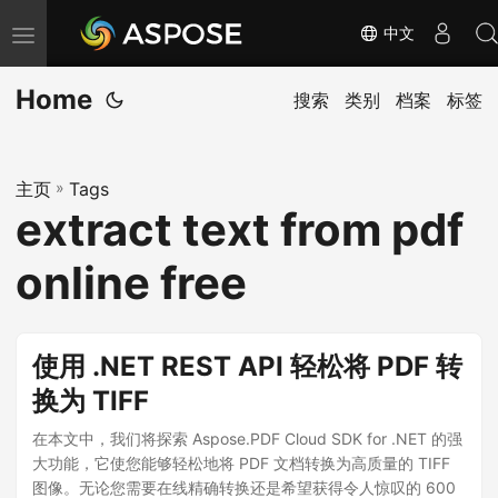
中文
切
换
Home
导
搜索
类别
档案
标签
航
主页
»
Tags
extract text from pdf
online free
使用 .NET REST API 轻松将 PDF 转
换为 TIFF
在本文中，我们将探索 Aspose.PDF Cloud SDK for .NET 的强
大功能，它使您能够轻松地将 PDF 文档转换为高质量的 TIFF
图像。无论您需要在线精确转换还是希望获得令人惊叹的 600