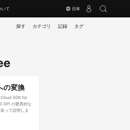
ついて
日本
探す
カテゴリ
記録
タグ
ee
F への変換
ud SDK for
DPI の驚異的な
を追って説明しま