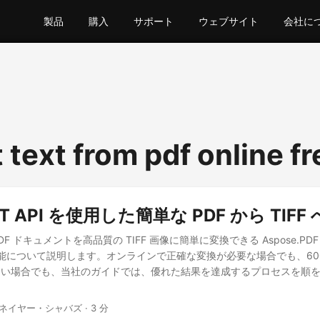
製品
購入
サポート
ウェブサイト
会社に
 text from pdf online fr
EST API を使用した簡単な PDF から TIF
 ドキュメントを高品質の TIFF 画像に簡単に変換できる Aspose.PDF Clo
な機能について説明します。オンラインで正確な変換が必要な場合でも、600 
たい場合でも、当社のガイドでは、優れた結果を達成するプロセスを順
 ネイヤー・シャバズ · 3 分