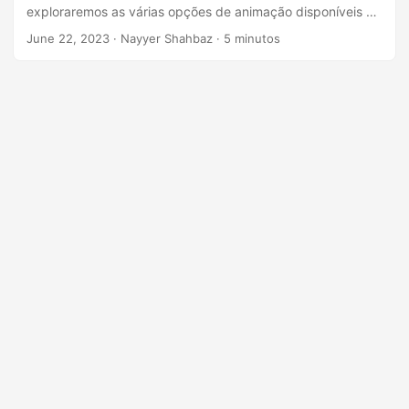
ã
exploraremos as várias opções de animação disponíveis no
o
PowerPoint e demonstraremos como você pode aproveitar
June 22, 2023
· Nayyer Shahbaz · 5 minutos
os recursos da API REST do .NET para inserir animações
programaticamente em seus slides.