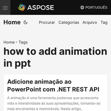
PORTUGUÊS
A
l
Home
t
Procurar
Categorias
Arquivo
Tag
e
r
Home
»
Tags
n
how to add animation
a
r
in ppt
n
a
v
Adicione animação ao
e
PowerPoint com .NET REST API
g
A animação é uma ferramenta poderosa que acrescenta
a
vida e interatividade às suas apresentações, tornando-as
ç
mais envolventes e memoráveis. Neste artigo,