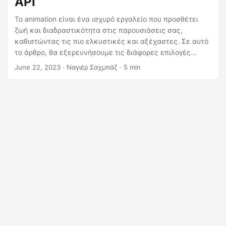
API
η
ς
Το animation είναι ένα ισχυρό εργαλείο που προσθέτει
ζωή και διαδραστικότητα στις παρουσιάσεις σας,
καθιστώντας τις πιο ελκυστικές και αξέχαστες. Σε αυτό
το άρθρο, θα εξερευνήσουμε τις διάφορες επιλογές
κινούμενων εικόνων που είναι διαθέσιμες στο
June 22, 2023
· Ναγιέρ Σαχμπάζ · 5 min
PowerPoint και θα δείξουμε πώς μπορείτε να
αξιοποιήσετε τις δυνατότητες του .NET REST API για την
εισαγωγή κινούμενων εικόνων μέσω προγραμματισμού
στις διαφάνειές σας.