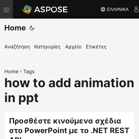
ΕΛΛΗΝΙΚΆ
Ε
ν
Home
α
λ
λ
Αναζήτηση
Κατηγορίες
Αρχείο
Ετικέτες
α
γ
Home
ή
»
Tags
how to add animation
π
λ
in ppt
ο
ή
γ
Προσθέστε κινούμενα σχέδια
η
στο PowerPoint με το .NET REST
σ