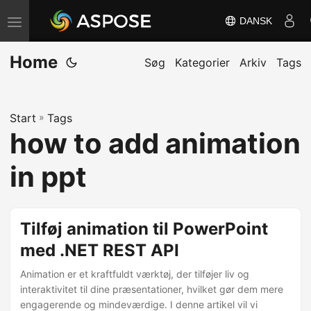
DANSK
S
k
Home
i
Søg
Kategorier
Arkiv
Tags
f
t
Start
»
Tags
n
how to add animation
a
v
in ppt
i
g
a
Tilføj animation til PowerPoint
t
med .NET REST API
i
Animation er et kraftfuldt værktøj, der tilføjer liv og
o
interaktivitet til dine præsentationer, hvilket gør dem mere
n
engagerende og mindeværdige. I denne artikel vil vi