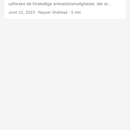
udforske de forskellige animationsmuligheder, der er
tilgængelige i PowerPoint, og demonstrere, hvordan du kan
June 22, 2023
· Nayyer Shahbaz · 5 min
udnytte mulighederne i .NET REST API til programmæssigt
at indsætte animationer i dine dias.