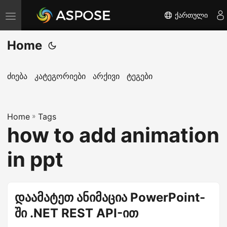
ქართული
T
o
Home
g
g
l
ძიება
კატეგორიები
არქივი
ტეგები
e
n
Home
a
»
Tags
how to add animation
v
i
in ppt
g
a
t
დაამატეთ ანიმაცია PowerPoint-
i
ში .NET REST API-ით
o