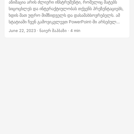
n
ანიმაცია არის ძლიერი ინსტრუმენტი, რომელიც მატებს
სიცოცხლეს და ინტერაქტიულობას თქვენს პრეზენტაციებს,
ხდის მათ უფრო მიმზიდველს და დასამახსოვრებელს. ამ
სტატიაში ჩვენ გამოვიკვლევთ PowerPoint-ში არსებულ
ანიმაციის სხვადასხვა ვარიანტს და ვაჩვენებთ, თუ როგორ
June 22, 2023
· ნაიერ შაჰბაზი · 4 min
შეგიძლიათ გამოიყენოთ .NET REST API-ის
შესაძლებლობები, რათა პროგრამულად ჩადოთ
ანიმაციები თქვენს სლაიდებში.