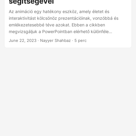
segítségével
n
Az animáció egy hatékony eszköz, amely életet és
interaktivitást kölcsönöz prezentációinak, vonzóbbá és
emlékezetesebbé téve azokat. Ebben a cikkben
megvizsgáljuk a PowerPointban elérhető különféle
animációs lehetőségeket, és bemutatjuk, hogyan
June 22, 2023
· Nayyer Shahbaz · 5 perc
használhatja ki a .NET REST API képességeit animációk
programozott beillesztéséhez a diákba.