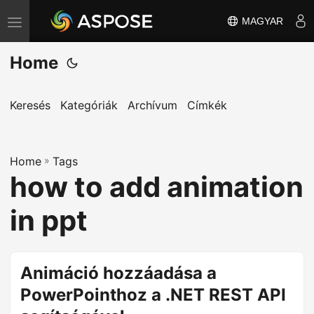
MAGYAR
T
o
Home
g
g
l
Keresés
Kategóriák
Archívum
Címkék
e
n
Home
a
»
Tags
how to add animation
v
i
in ppt
g
a
t
Animáció hozzáadása a
i
PowerPointhoz a .NET REST API
o