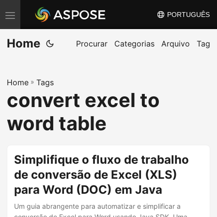
PORTUGUÊS
A
l
Home
t
Procurar
Categorias
Arquivo
Tag
e
r
Home
»
Tags
n
convert excel to
a
r
word table
n
a
v
Simplifique o fluxo de trabalho
e
de conversão de Excel (XLS)
g
para Word (DOC) em Java
a
ç
Um guia abrangente para automatizar e simplificar a
conversão de Excel para Word usando Java SDK. Uma