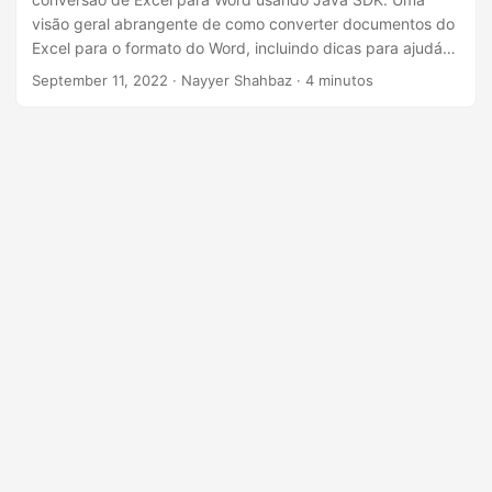
ã
visão geral abrangente de como converter documentos do
o
Excel para o formato do Word, incluindo dicas para ajudá-
lo a começar. Portanto, com nosso conversor de Excel para
September 11, 2022
· Nayyer Shahbaz · 4 minutos
Word poderoso e fácil de usar, você pode transformar seus
documentos do Excel em documentos do Word com
qualidade profissional de maneira rápida e fácil.