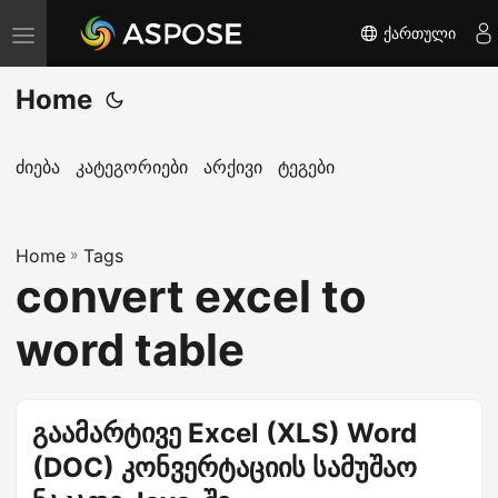
ქართული
T
o
Home
g
g
l
ძიება
კატეგორიები
არქივი
ტეგები
e
n
Home
a
»
Tags
convert excel to
v
i
word table
g
a
t
გაამარტივე Excel (XLS) Word
i
(DOC) კონვერტაციის სამუშაო
o