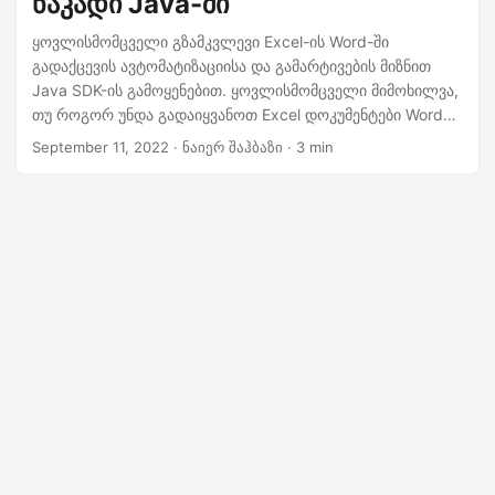
ნაკადი Java-ში
n
ყოვლისმომცველი გზამკვლევი Excel-ის Word-ში
გადაქცევის ავტომატიზაციისა და გამარტივების მიზნით
Java SDK-ის გამოყენებით. ყოვლისმომცველი მიმოხილვა,
თუ როგორ უნდა გადაიყვანოთ Excel დოკუმენტები Word
ფორმატში, მათ შორის რჩევები, რომლებიც დაგეხმარებათ
September 11, 2022
· ნაიერ შაჰბაზი · 3 min
დაწყებაში. ასე რომ, ჩვენი მძლავრი და ადვილად
გამოსაყენებელი Excel-ში Word გადამყვანით, თქვენ
შეგიძლიათ სწრაფად და მარტივად გარდაქმნათ თქვენი
Excel დოკუმენტები პროფესიონალური ხარისხის Word
დოკუმენტებად.