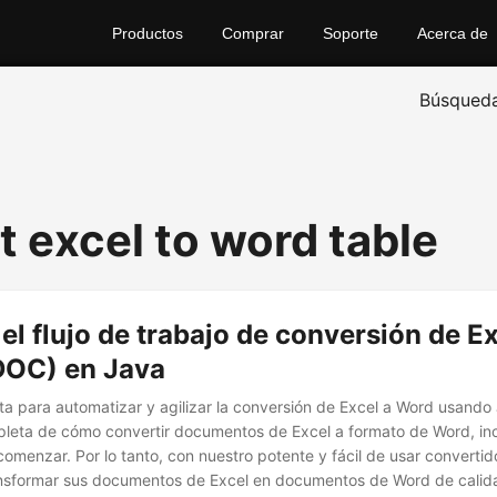
Productos
Comprar
Soporte
Acerca de
Búsqued
t excel to word table
el flujo de trabajo de conversión de E
DOC) en Java
a para automatizar y agilizar la conversión de Excel a Word usand
leta de cómo convertir documentos de Excel a formato de Word, inc
comenzar. Por lo tanto, con nuestro potente y fácil de usar convertid
nsformar sus documentos de Excel en documentos de Word de calida