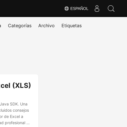
ESPAÑOL
a
Categorías
Archivo
Etiquetas
xcel (XLS)
o Java SDK. Una
luidos consejos
or de Excel a
d profesional de