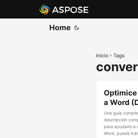
Home
Inicio
»
Tags
conver
Optimice 
a Word (
Una guía complet
descripción comp
para ayudarlo a 
Word, puede tra