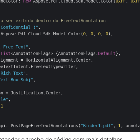
undColor: 
new
 Aspose.Pdf.Cloud.Sdk.Model.Color(
0xFF
, 
0xF
 a ser exibido dentro do FreeTextAnnotation
"Confidential !"
,

 Aspose.Pdf.Cloud.Sdk.Model.Color(
0
, 
0
, 
0
, 
0
),

t Free Text"
,                    

List
<AnnotationFlags> {AnnotationFlags.
Default
},

ignment = HorizontalAlignment.Center,

eTextIntent.FreeTextTypeWriter,

"Rich Text"
,

Text Box Subj"
,

n = Justification.Center,

tle"
,

 
1
api. PostPageFreeTextAnnotations(
"Binder1.pdf"
, 
1
tender o trecho de código com mais detalhes.