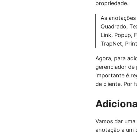
propriedade.
As anotações 
Quadrado, Text
Link, Popup, 
TrapNet, Prin
Agora, para adi
gerenciador de 
importante é re
de cliente. Por
Adicion
Vamos dar uma o
anotação a um 