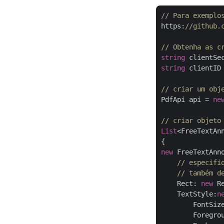
// Para exemplo
https:
//github.
// Obtenha as c
string
 clientSe
string
 clientID
// criar um obj
PdfApi api = 
ne
// criar objeto
List
<FreeTextAn
new
 FreeTextAnno
// especifi
// também d
    Rect: 
new
 R
    TextStyle:
n
        FontSiz
        Foregro