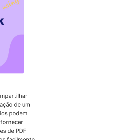
mpartilhar
ização de um
ários podem
 fornecer
res de PDF
os facilmente,