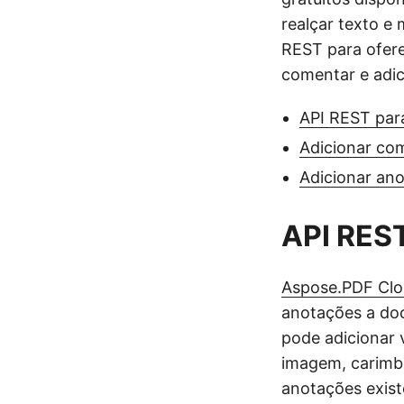
realçar texto e
REST para ofer
comentar e adi
API REST par
Adicionar co
Adicionar an
API REST
Aspose.PDF Cl
anotações a do
pode adicionar 
imagem, carimb
anotações exist