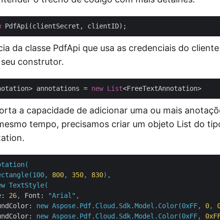
w
cia da classe PdfApi que usa as credenciais do client
seu construtor.
notation> annotations = 
new
List
rta a capacidade de adicionar uma ou mais anotaçõ
esmo tempo, precisamos criar um objeto List do tip
ation.
otation(
ectangle(100,
800
,
350
,
830
),
ew
TextStyle(
e:
26
,
Font:
"Arial"
,
undColor:
new
Aspose.Pdf.Cloud.Sdk.Model.Color(0xFF,
0
,
undColor:
new
Aspose.Pdf.Cloud.Sdk.Model.Color(0xFF,
0xF