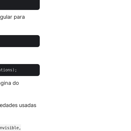
gular para
ágina do
riedades usadas
nvisible,