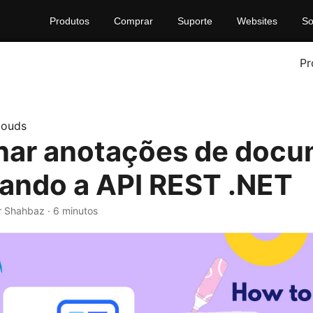
Produtos
Comprar
Suporte
Websites
So
Pr
louds
nar anotações de doc
ando a API REST .NET
r Shahbaz · 6 minutos