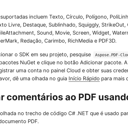
suportadas incluem Texto, Círculo, Polígono, PoliLinh
o Livre, Destaque, Sublinhado, Squiggly, StrikeOut, 
FileAttachment, Sound, Movie, Screen, Widget, Water
terMark, Redação, Carimbo, RichMedia e PDF3D.
cionar o SDK em seu projeto, pesquise
Aspose.PDF-Clo
pacotes NuGet e clique no botão Adicionar pacote. 
gistrar uma conta no painel Cloud e obter suas crede
 favor, dê uma olhada no guia
Início Rápido
para mais d
ar comentários ao PDF usand
lhada no trecho de código C# .NET que é usado par
documento PDF.