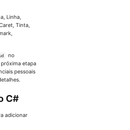
a, Linha,
Caret, Tinta,
mark,
no
ud
A próxima etapa
nciais pessoais
etalhes.
o C#
a adicionar