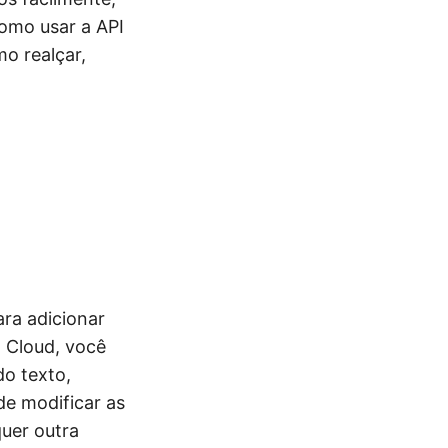
como usar a API
o realçar,
ara adicionar
 Cloud, você
do texto,
e modificar as
quer outra