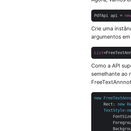
PdfApi api = 
ne
Crie uma instân
argumentos em 
List
<FreeTextAn
Como a API supo
semelhante ao m
FreeTextAnnnot
new
FreeTextAnn
Rect:
new
R
TextStyle:n
FontSiz
Foregro
Backgro