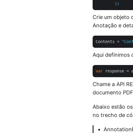
))
Crie um objeto 
Anotação e deta
Contents
 = 
"Con
Aqui definimos 
var
 response = 
Chame a API RES
documento PDF 
Abaixo estão os
no trecho de có
Annotation