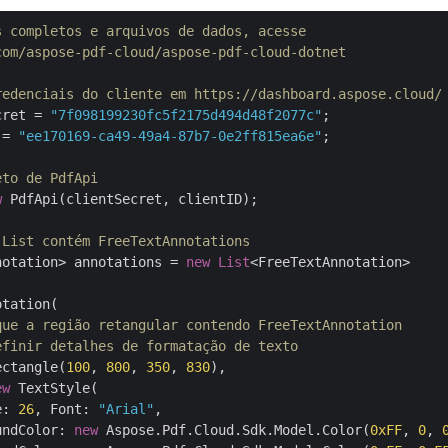
s completos e arquivos de dados, acesse 
com/aspose-pdf-cloud/aspose-pdf-cloud-dotnet
redenciais do cliente em https://dashboard.aspose.cloud/
cret = 
"7f098199230fc5f2175d494d48f2077c"
 = 
"ee170169-ca49-49a4-87b7-0e2ff815ea6e"
;

eto de PdfApi
w
 PdfApi(clientSecret, clientID);

 List contém FreeTextAnnotations
notation> annotations = 
new
List
<FreeTextAnnotation>

tation(

que a região retangular contendo FreeTextAnnotation
efinir detalhes de formatação de texto
ectangle(
100
, 
800
, 
350
, 
830
),

ew
 TextStyle(

e: 
26
, Font: 
"Arial"
,

undColor: 
new
 Aspose.Pdf.Cloud.Sdk.Model.Color(
0xFF
, 
0
, 