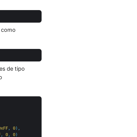
e como
es de tipo
o
0xFF
,
0
),
F
,
0
,
0
)