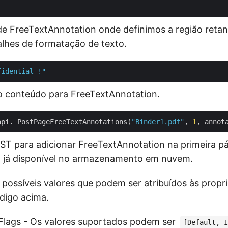
de FreeTextAnnotation onde definimos a região retan
lhes de formatação de texto.
fidential !"
o conteúdo para FreeTextAnnotation.
api. PostPageFreeTextAnnotations(
"Binder1.pdf"
, 
1
T para adicionar FreeTextAnnotation na primeira p
já disponível no armazenamento em nuvem.
 possíveis valores que podem ser atribuídos às prop
digo acima.
Flags - Os valores suportados podem ser
[Default, I