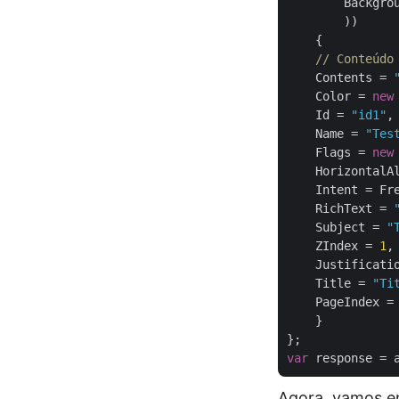
        Backgro
        ))

    {

// Conteúdo
    Contents = 
    Color = 
new
    Id = 
"id1"
,

    Name = 
"Tes
    Flags = 
new
    HorizontalAl
    Intent = Fre
    RichText = 
    Subject = 
"
    ZIndex = 
1
,

    Justificatio
    Title = 
"Ti
    PageIndex =
    }

var
 response = 
Agora, vamos en