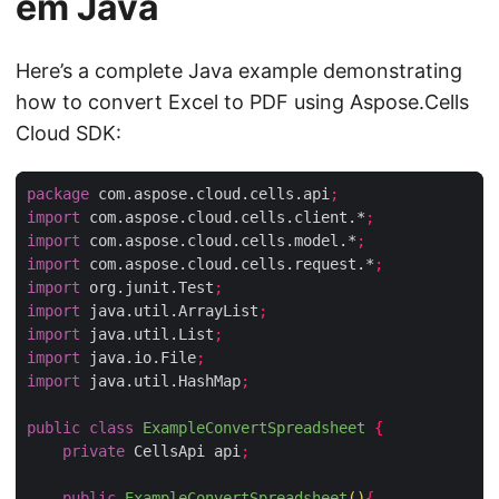
em Java
Here’s a complete Java example demonstrating
how to convert Excel to PDF using Aspose.Cells
Cloud SDK:
package
 com.aspose.cloud.cells.api
;
import
 com.aspose.cloud.cells.client.*
;
import
 com.aspose.cloud.cells.model.*
;
import
 com.aspose.cloud.cells.request.*
;
import
 org.junit.Test
;
import
 java.util.ArrayList
;
import
 java.util.List
;
import
 java.io.File
;
import
 java.util.HashMap
;
public
class
ExampleConvertSpreadsheet
{
private
 CellsApi api
;
public
ExampleConvertSpreadsheet
()
{