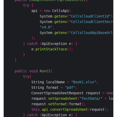
try
{
            api 
=
new
 CellsApi
(
                System
.
getenv
(
"CellsCloudClientId"
),
                System
.
getenv
(
"CellsCloudClientSecret
"v4.0"
,
                System
.
getenv
(
"CellsCloudApiBaseUrl"
)
);
}
catch
(
ApiException e
)
{
            e
.
printStackTrace
();
}
}
public
void
Run
()
{
try
{
            String localName 
=
"Book1.xlsx"
;
            String format 
=
"pdf"
;
            ConvertSpreadsheetRequest request 
=
new
 C
            request
.
setSpreadsheet
(
"TestData/"
+
 loca
            request
.
setFormat
(
format
);
this
.
api
.
convertSpreadsheet
(
request
);
}
catch
(
ApiException e
)
{