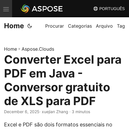
PORTUGUÊS
A
l
Home
t
Procurar
Categorias
Arquivo
Tag
e
r
Home
»
Aspose.Clouds
n
Converter Excel para
a
r
PDF em Java -
n
a
Conversor gratuito
v
de XLS para PDF
e
g
December 6, 2025
· xuejian Zhang · 3 minutos
a
ç
Excel e PDF são dois formatos essenciais no