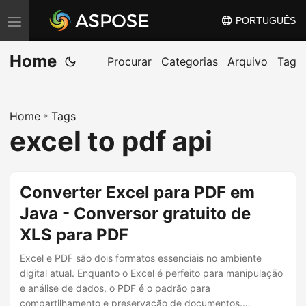
PORTUGUÊS
A
l
Home
t
Procurar
Categorias
Arquivo
Tag
e
r
Home
»
Tags
n
excel to pdf api
a
r
n
Converter Excel para PDF em
a
Java - Conversor gratuito de
v
XLS para PDF
e
g
Excel e PDF são dois formatos essenciais no ambiente
a
digital atual. Enquanto o Excel é perfeito para manipulação
e análise de dados, o PDF é o padrão para
ç
compartilhamento e preservação de documentos.