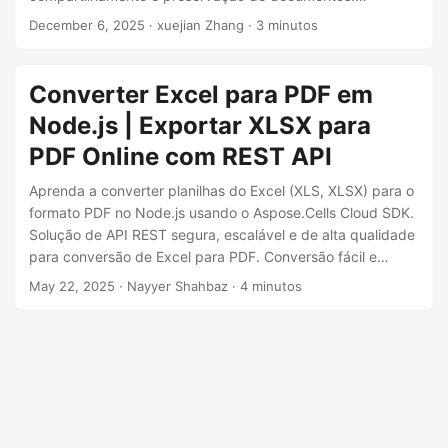
ã
Frequentemente, você precisa converter planilhas Excel
December 6, 2025
· xuejian Zhang · 3 minutos
o
em documentos PDF para relatórios, apresentações ou fins
de arquivamento. Neste guia técnico, exploraremos como
realizar conversão de Excel para PDF em Java usando a
Converter Excel para PDF em
Aspose.Cells Cloud API. Cobriremos abordagens baseadas
Node.js | Exportar XLSX para
em SDK e em cURL, oferecendo soluções flexíveis para
suas aplicações Java.
PDF Online com REST API
Aprenda a converter planilhas do Excel (XLS, XLSX) para o
formato PDF no Node.js usando o Aspose.Cells Cloud SDK.
Solução de API REST segura, escalável e de alta qualidade
para conversão de Excel para PDF. Conversão fácil e
simples de Excel XLSX para PDF usando API REST.
May 22, 2025
· Nayyer Shahbaz · 4 minutos