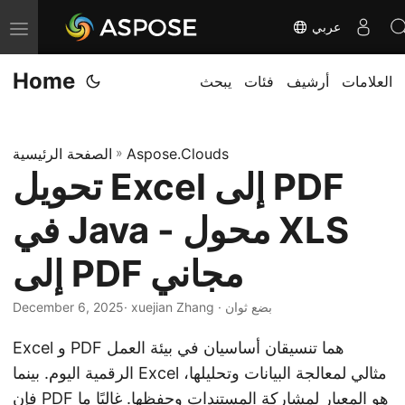
عربي
T
o
Home
العلامات
أرشيف
فئات
يبحث
g
g
l
Aspose.Clouds
»
الصفحة الرئيسية
e
تحويل Excel إلى PDF
n
a
في Java - محول XLS
v
i
إلى PDF مجاني
g
· xuejian Zhang · بضع ثوان
December 6, 2025
a
t
Excel و PDF هما تنسيقان أساسيان في بيئة العمل
i
الرقمية اليوم. بينما Excel مثالي لمعالجة البيانات وتحليلها،
o
فإن PDF هو المعيار لمشاركة المستندات وحفظها. غالبًا ما