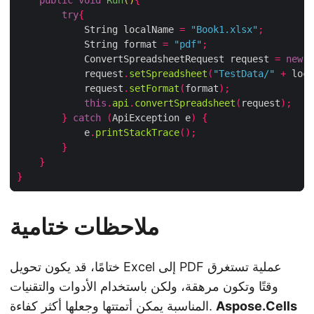
public
void
Run
()
{
try
{
            String localName 
=
"Book1.xlsx"
;
            String format 
=
"pdf"
;
            ConvertSpreadsheetRequest request 
=
new
 C
            request
.
setSpreadsheet
(
"TestData/"
+
 loca
            request
.
setFormat
(
format
);
this
.
api
.
convertSpreadsheet
(
request
);
}
catch
(
ApiException e
)
{
            e
.
printStackTrace
();
}
}
}
ملاحظات ختامية
ختامًا، قد يكون تحويل Excel إلى PDF عملية تستغرق
وقتًا وتكون مرهقة، ولكن باستخدام الأدوات والتقنيات
Aspose.Cells
المناسبة يمكن أتمتتها وجعلها أكثر كفاءة.