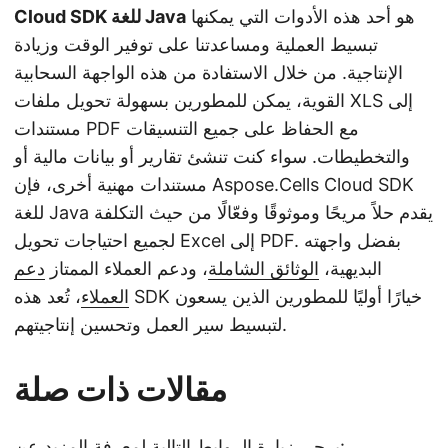
هو أحد هذه الأدوات التي يمكنها
Cloud SDK للغة Java
تبسيط العملية ومساعدتنا على توفير الوقت وزيادة
الإنتاجية. من خلال الاستفادة من هذه الواجهة السحابية
القوية، يمكن للمطورين بسهولة تحويل ملفات XLS إلى
مستندات PDF مع الحفاظ على جميع التنسيقات
والتخطيطات. سواء كنت تنشئ تقارير أو بيانات مالية أو
مستندات مهنية أخرى، فإن Aspose.Cells Cloud SDK
للغة Java يقدم حلاً مريحًا وموثوقًا وفعّالًا من حيث التكلفة
لجميع احتياجات تحويل Excel إلى PDF. بفضل واجهته
البديهية،
الوثائق الشاملة
، ودعم العملاء الممتاز
دعم
العملاء
، تُعد هذه SDK خيارًا أوليًا للمطورين الذين يسعون
لتبسيط سير العمل وتحسين إنتاجيتهم.
مقالات ذات صلة
يرجى زيارة الروابط التالية لمعرفة المزيد عن: