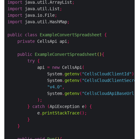
import
 java.util.ArrayList
;
import
 java.util.List
;
import
 java.io.File
;
import
 java.util.HashMap
;
public
class
ExampleConvertSpreadsheet
{
private
 CellsApi api
;
public
ExampleConvertSpreadsheet
()
{
try
{
            api 
=
new
 CellsApi
(
                System
.
getenv
(
"CellsCloudClientId"
),
                System
.
getenv
(
"CellsCloudClientSecret
"v4.0"
,
                System
.
getenv
(
"CellsCloudApiBaseUrl"
)
);
}
catch
(
ApiException e
)
{
            e
.
printStackTrace
();
}
}