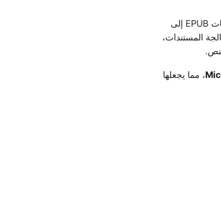
حلًا قويًا وقابلًا للتوسع لتحويل ملفات EPUB إلى
توفر API قدرات واسعة لمعالجة المستندات،
لنص.
، مما يجعلها