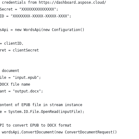
 credentials from https://dashboard.aspose.cloud/
Secret = "XXXXXXXXXXXXXXX";
ID = "XXXXXXXX-XXXXX-XXXXX-XXXX";
sApi = new WordsApi(new Configuration()
= clientID,
ret = clientSecret
 document
ile = "input.epub";
DOCX file name
ant = "output.docx";
ontent of EPUB file in stream instance
e = System.IO.File.OpenRead(inputFile);
PI to convert EPUB to DOCX format
 wordsApi.ConvertDocument(new ConvertDocumentRequest()