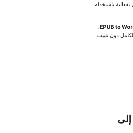
بفعالية باستخدام
،
EPUB to Wor
ة إلى ملفات Word قابلة للتحرير بالكامل دون تثبيت
اجهة برمجة التطبيقات REST لتحويل EPUB إلى