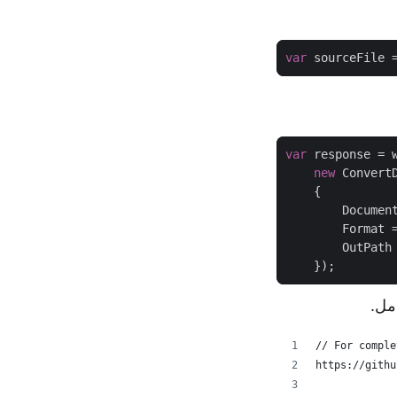
var
var
new
        Format 
// For comple
https://githu