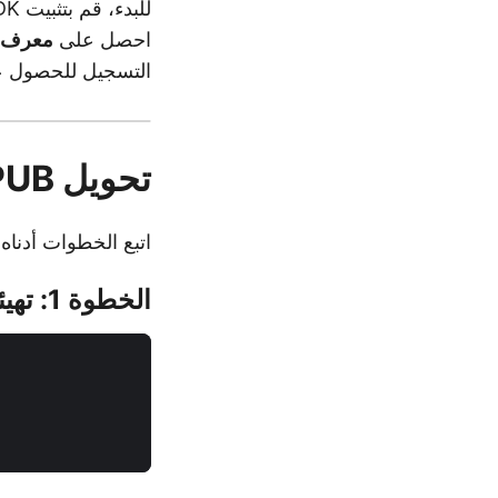
للبدء، قم بتثبيت SDK عن طريق البحث عن
احصل على
معرف ا
التسجيل للحصول على
تحويل EPUB إلى DOCX باستخدام C#
اتبع الخطوات أدناه لتحويل ملف EPUB إلى مس
الخطوة 1: تهيئة Words API