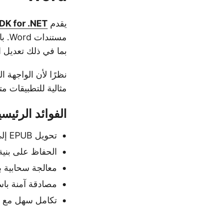
يقدم
DK for .NET
بما في ذلك تعديل 
نظرًا لأن الواجهة ا
مثالية للتطبيقات م
الفوائد الرئيسي
تحويل EPUB إلى DOC أو DOCX بدقة عالية.
الحفاظ على بنية
معالجة سحابية باست
مصادقة آمنة باستخدام 0
تكامل سهل مع تطبيقا