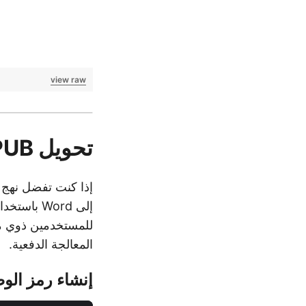
view raw
تحويل EPUB إلى Word باستخدام cURL
للمستخدمين ذوي مس
المعالجة الدفعية.
إنشاء رمز الو