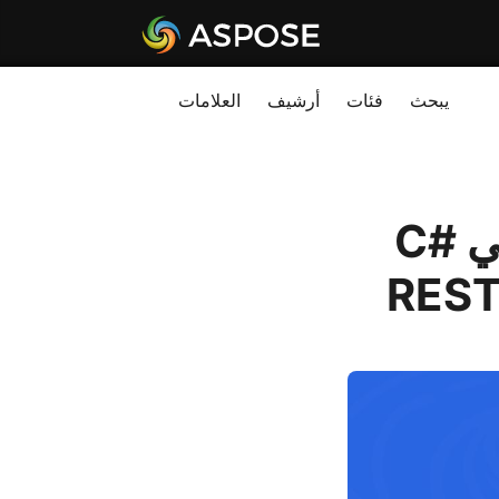
يبحث
فئات
أرشيف
العلامات
تحويل EPUB إلى مستندات Word في C#