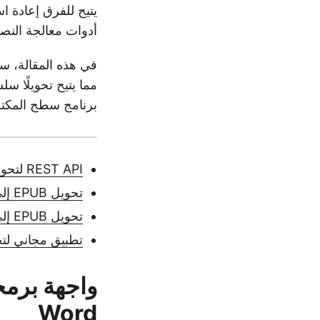
يتيح للفرق إعادة ا
أدوات معالجة النص
في هذه المقالة، ست
برنامج سطح المكت
REST API لتحويل EPUB إلى Word
تحويل EPUB إلى DOCX باستخدام C#
تحويل EPUB إلى Word باستخدام cURL
تطبيق مجاني لتحويل EPUB
Word