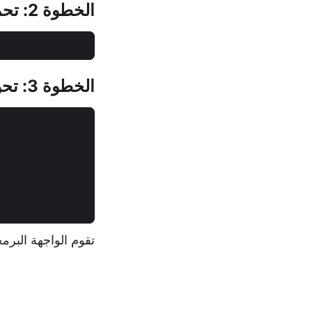
الخطوة 2: تحميل ملف EPUB
الخطوة 3: تحويل EPUB إلى Word (DOCX)
تقوم الواجهة البرمجية بمعالجة ملف EPUB و