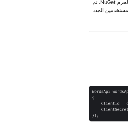
في مدير الحزم NuGet. ثم
لمستخدمين الجدد
WordsApi wordsA