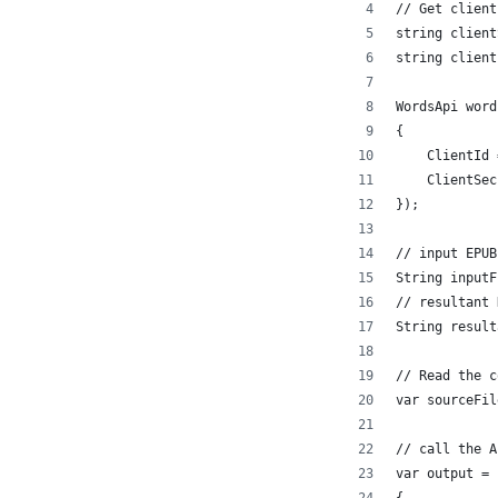
// Get client
string client
string client
WordsApi word
{
    ClientId 
    ClientSec
});
// input EPUB
String inputF
// resultant 
String result
// Read the c
var sourceFil
// call the A
var output = 