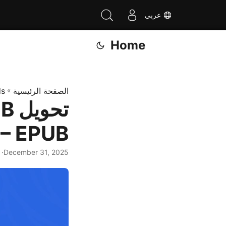
عربي
Home
الصفحة الرئيسية
»
ds
.NET – EPUB إلى OCX
December 31, 2025
· Nayyer Shahbaz · بضع ث