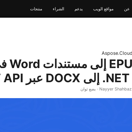
عن
مواقع الويب
يدعم
الشراء
منتجات
Aspose.Clou
D عبر REST API
وان