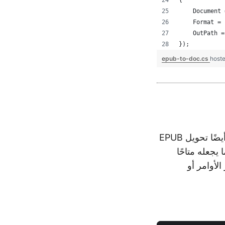
{
    Document 
    Format = 
    OutPath =
});
epub-to-doc.cs
host
إذا كنت تفضل نهج سطر الأوامر، فإن Aspose.Words Cloud REST API يدعم أيضًا تحويل EPUB
م، مما يجعله متاحًا
لأوامر أو