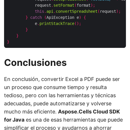
            request
.
setFormat
(
format
);
this
.
api
.
convertSpreadsheet
(
request
);
}
catch
(
ApiException e
)
{
            e
.
printStackTrace
();
}
}
}
Conclusiones
En conclusión, convertir Excel a PDF puede ser
un proceso que consume tiempo y resulta
tedioso, pero con las herramientas y técnicas
adecuadas, puede automatizarse y volverse
mucho más eficiente.
Aspose.Cells Cloud SDK
for Java
es una de esas herramientas que puede
simplificar el proceso y ayudarnos a ahorrar