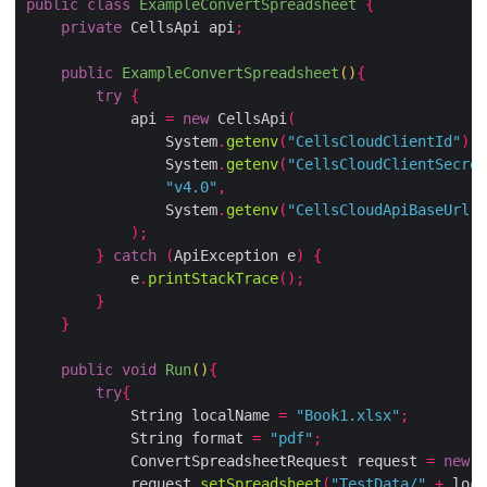
public
class
ExampleConvertSpreadsheet
{
private
 CellsApi api
;
public
ExampleConvertSpreadsheet
()
{
try
{
            api 
=
new
 CellsApi
(
                System
.
getenv
(
"CellsCloudClientId"
),
                System
.
getenv
(
"CellsCloudClientSecret
"v4.0"
,
                System
.
getenv
(
"CellsCloudApiBaseUrl"
)
);
}
catch
(
ApiException e
)
{
            e
.
printStackTrace
();
}
}
public
void
Run
()
{
try
{
            String localName 
=
"Book1.xlsx"
;
            String format 
=
"pdf"
;
            ConvertSpreadsheetRequest request 
=
new
 C
            request
.
setSpreadsheet
(
"TestData/"
+
 loca