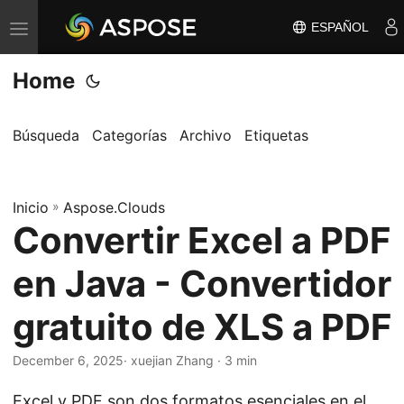
ESPAÑOL
A
l
Home
t
e
r
Búsqueda
Categorías
Archivo
Etiquetas
n
a
Inicio
r
»
Aspose.Clouds
Convertir Excel a PDF
n
a
en Java - Convertidor
v
e
gratuito de XLS a PDF
g
a
December 6, 2025
· xuejian Zhang · 3 min
c
Excel y PDF son dos formatos esenciales en el