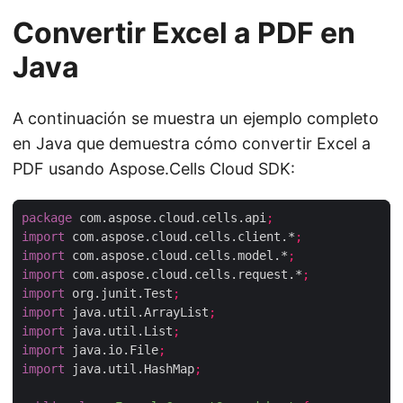
Convertir Excel a PDF en
Java
A continuación se muestra un ejemplo completo
en Java que demuestra cómo convertir Excel a
PDF usando Aspose.Cells Cloud SDK:
package
 com.aspose.cloud.cells.api
;
import
 com.aspose.cloud.cells.client.*
;
import
 com.aspose.cloud.cells.model.*
;
import
 com.aspose.cloud.cells.request.*
;
import
 org.junit.Test
;
import
 java.util.ArrayList
;
import
 java.util.List
;
import
 java.io.File
;
import
 java.util.HashMap
;