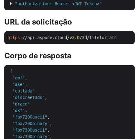
-H 
"authorization: Bearer <JWT Token>"
URL da solicitação
https
://api.aspose.cloud/v
3
.
0
/
3
Corpo de resposta
 [

"amf"
,

"ase"
,

"collada"
,

"discreet3ds"
,

"draco"
,

"dxf"
,

"fbx7200ascii"
,

"fbx7200binary"
,

"fbx7300ascii"
,

"fbx7300binary"
,
