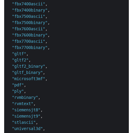
"fbx7400ascii"
,

"fbx7400binary"
,

"fbx7500ascii"
,

"fbx7500binary"
,

"fbx7600ascii"
,

"fbx7600binary"
,

"fbx7700ascii"
,

"fbx7700binary"
,

"gltf"
,

"gltf2"
,

"gltf2_binary"
,

"gltf_binary"
,

"microsoft3mf"
,

"pdf"
,

"ply"
,

"rvmbinary"
,

"rvmtext"
,

"siemensjt8"
,

"siemensjt9"
,

"stlascii"
,

"universal3d"
,
