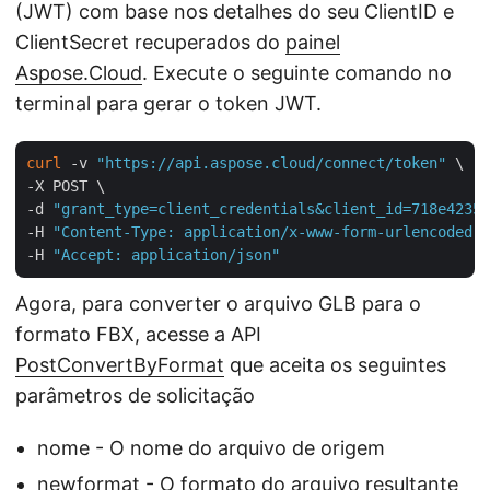
(JWT) com base nos detalhes do seu ClientID e
ClientSecret recuperados do
painel
Aspose.Cloud
. Execute o seguinte comando no
terminal para gerar o token JWT.
curl
 -v 
"https://api.aspose.cloud/connect/token"
 \

-X POST \

-d 
"grant_type=client_credentials&client_id=718e4235-
-H 
"Content-Type: application/x-www-form-urlencoded"
 
-H 
"Accept: application/json"
Agora, para converter o arquivo GLB para o
formato FBX, acesse a API
PostConvertByFormat
que aceita os seguintes
parâmetros de solicitação
nome - O nome do arquivo de origem
newformat - O formato do arquivo resultante