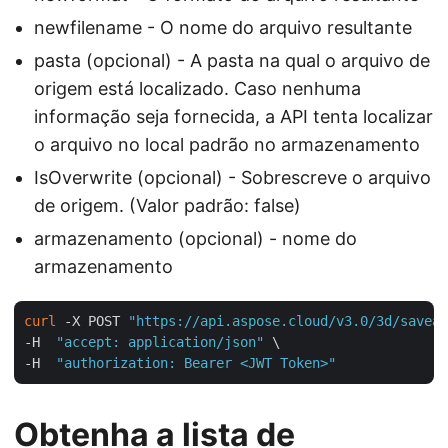
newfilename - O nome do arquivo resultante
pasta (opcional) - A pasta na qual o arquivo de
origem está localizado. Caso nenhuma
informação seja fornecida, a API tenta localizar
o arquivo no local padrão no armazenamento
IsOverwrite (opcional) - Sobrescreve o arquivo
de origem. (Valor padrão: false)
armazenamento (opcional) - nome do
armazenamento
curl
 -X POST 
"https://api.aspose.cloud/v3.0/3d/saveas
-H  
"accept: application/json"
 \

-H  
"authorization: Bearer <JWT Token>"
Obtenha a lista de