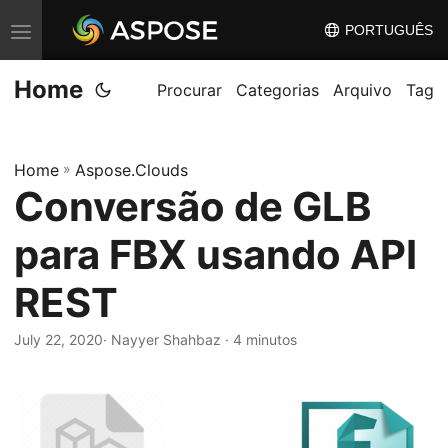
PORTUGUÊS
A
l
Home
t
Procurar
Categorias
Arquivo
Tag
e
r
Home
»
Aspose.Clouds
n
Conversão de GLB
a
r
para FBX usando API
n
a
REST
v
July 22, 2020
· Nayyer Shahbaz · 4 minutos
e
g
a
ç