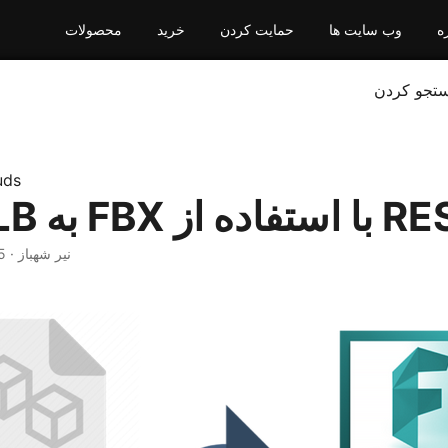
ه
وب سایت ها
حمایت کردن
خرید
محصولات
تجو کردن
uds
اده از REST API
· نیر شهباز · 5 دقیقه