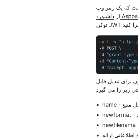
) بر اساس ClientID و جزئیات ClientSecret که
Aspose.Cl
از
curl
 -v 
"https:
-X POST \

-d 
"grant_type=
-H 
"Content-Typ
-H 
"Accept: app
 فایل منبع
اطلاعاتی ارائه