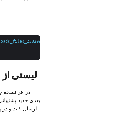
loads_files_2382092_untitled.glb&newformat=fbx7200ascii&
لیستی از 
در هر نسخه جد
بعدی جدید پشتیبان