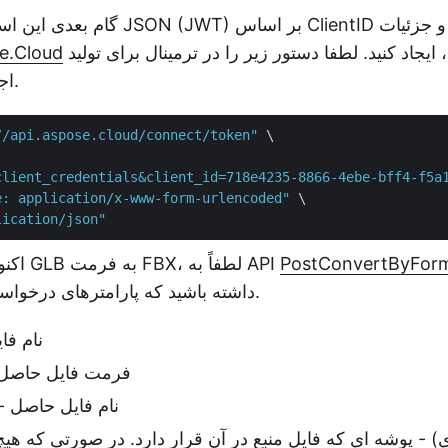
گام بعدی این است که یک رمز وب JSON (JWT
بازیابی شده است، ایجاد کنید. لطفا دستور زیر را در ترمینال برای تولید
داشبورد oud
توکن JWT اجرا کنید.
//api.aspose.cloud/connect/token"
 \

client_credentials&client_id=718e4235-8866-4ebe-bff4-f5a
e: application/x-www-form-urlencoded"
 \

lication/json"
PostConvertByFor
اکنون برای تبدیل فایل GLB به فرمت FBX، لطفاً به API
داشته باشید که پارامترهای درخواستی زیر را می گیرد.
name - نام
newformat - فرمت فایل حاصل
newfilename - نام فایل حاصل
) - پوشه ای که فایل منبع در آن قرار دارد. در صورتی که هیچ 