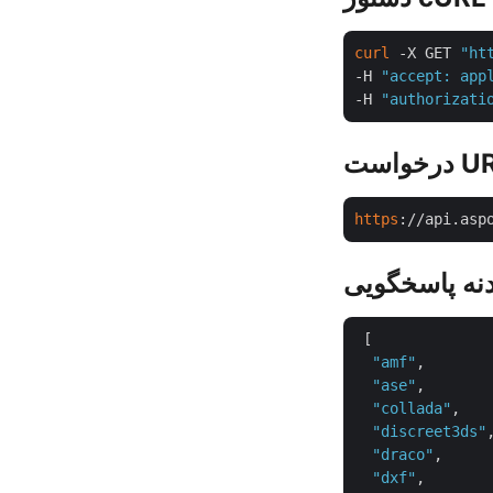
curl
 -X GET 
"ht
-H 
"accept: app
-H 
"authorizati
است URL
https
://api.asp
نه پاسخگویی
 [

"amf"
,

"ase"
,

"collada"
,

"discreet3ds"
,
"draco"
,

"dxf"
,
