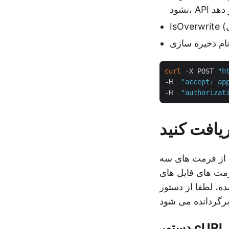
 دهد
نام ذخیره سازی
curl
 -X POST 
"h
-H  
"accept: ap
-H  
"authorizat
یافت کنید
ن از فرمت های سه
فرمت های فایل های
 زیر استفاده کنید. یک درخواست GET ارسال کنید و در پاسخ،
دستور cURL