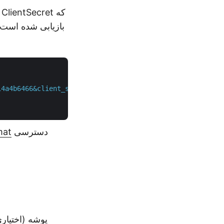
14a4b6466&client_secret=388e864b819d8b067a8b1cb625a2ea8e
دسترسی
mat
پوشه (اختیاری