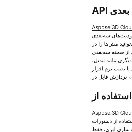
 بعدی
Aspose.3D Clou
Box، Cylinder، Sphere، Torus، P) کمک می‌کند. این
توانید مش‌ها را در
OAP مشخص شده) مثلث کنید و آن را در
یگری مانند تبدیل،
 یا نصب نرم افزار
 اساس معماری REST توسعه یافته است، بنابراین می توان به راحتی با
 از دستورات cURL به آن دسترسی داشت. لطفاً توجه داشته باشید که برای اطمینان از
 سازی ابری، فقط