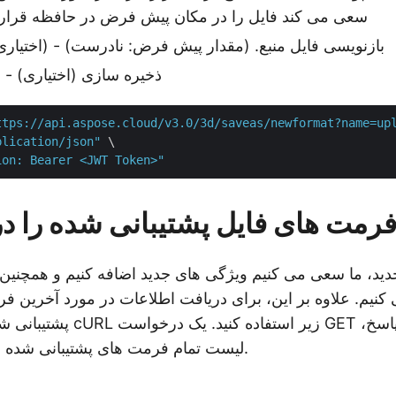
نشود، API سعی می کند فایل را در مکان پیش فرض در حافظه قرار
IsOverwrite (اختیاری) - بازنویسی فایل منبع. (مقدار پیش فرض: نادرست)
ذخیره سازی (اختیاری) - 
ttps://api.aspose.cloud/v3.0/3d/saveas/newformat?name=up
plication/json"
 \

ion: Bearer <JWT Token>"
فرمت های فایل پشتیبانی شده را در
ید، ما سعی می کنیم ویژگی های جدید اضافه کنیم و همچنی
ی کنیم. علاوه بر این، برای دریافت اطلاعات در مورد آخرین 
پشتیبانی شده، لطفا از دستور cURL
لیست تمام فرمت های پشتیبانی شده برگردانده می شود.