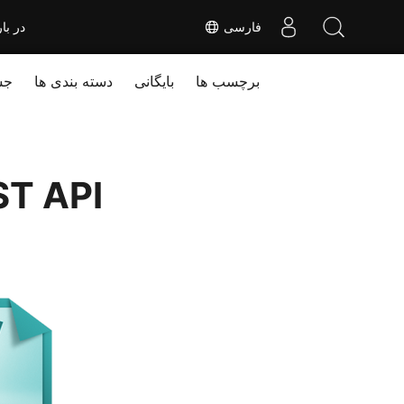
فارسی
در بار
برچسب ها
بایگانی
دسته بندی ها
جس
تبدیل GLB به FBX با استف