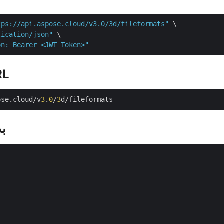
tps://api.aspose.cloud/v3.0/3d/fileformats"
 \

lication/json"
 \

on: Bearer <JWT Token>"
درخو
ose.cloud/v
3
.
0
/
3
بد

