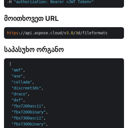
-H 
"authorization: Bearer <JWT Token>"
მოითხოვეთ URL
https
://api.aspose.cloud/v
3
.
0
/
3
საპასუხო ორგანო
 [

"amf"
,

"ase"
,

"collada"
,

"discreet3ds"
,

"draco"
,

"dxf"
,

"fbx7200ascii"
,

"fbx7200binary"
,

"fbx7300ascii"
,

"fbx7300binary"
,
