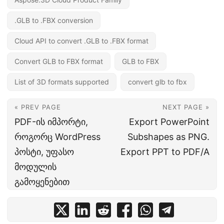
.GLB to .FBX conversion
Cloud API to convert .GLB to .FBX format
Convert GLB to FBX format
GLB to FBX
List of 3D formats supported
convert glb to fbx
« PREV PAGE
NEXT PAGE »
PDF-ის იმპორტი,
Export PowerPoint
როგორც WordPress
Subshapes as PNG.
პოსტი, უფასო
Export PPT to PDF/A
მოდულის
გამოყენებით