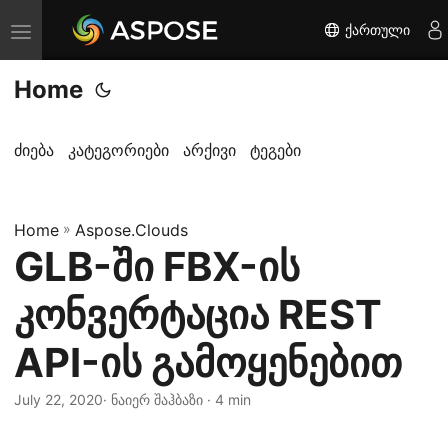
ქართული
T
o
Home
g
g
l
ძიება
კატეგორიები
არქივი
ტეგები
e
n
Home
a
»
Aspose.Clouds
GLB-ში FBX-ის
v
i
კონვერტაცია REST
g
a
API-ის გამოყენებით
t
i
July 22, 2020
· ნაიერ შაჰბაზი · 4 min
o