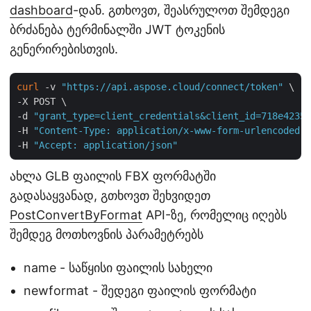
dashboard
-დან. გთხოვთ, შეასრულოთ შემდეგი
ბრძანება ტერმინალში JWT ტოკენის
გენერირებისთვის.
curl
 -v 
"https://api.aspose.cloud/connect/token"
 \

-X POST \

-d 
"grant_type=client_credentials&client_id=718e4235-
-H 
"Content-Type: application/x-www-form-urlencoded"
 
-H 
"Accept: application/json"
ახლა GLB ფაილის FBX ფორმატში
გადასაყვანად, გთხოვთ შეხვიდეთ
PostConvertByFormat
API-ზე, რომელიც იღებს
შემდეგ მოთხოვნის პარამეტრებს
name - საწყისი ფაილის სახელი
newformat - შედეგი ფაილის ფორმატი