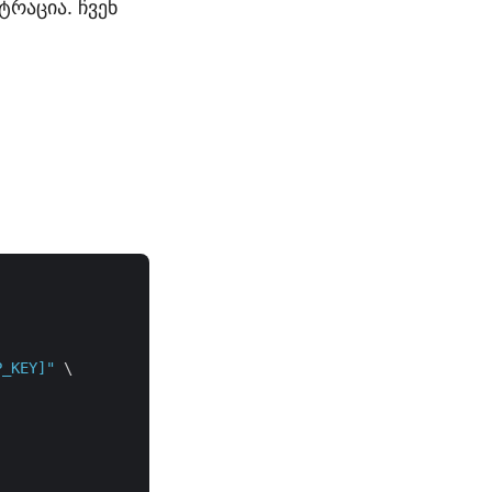
რაცია. ჩვენ
P_KEY]"
 \
