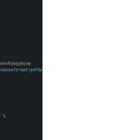
დასაზუსტებლად
bx&newformat=pdf&newfilename=FBXtoPDF.pdf&IsOverwrite=fa
"
 \
