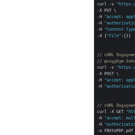
curl -v 
"https:
-X PUT \

-H 
"accept: app
-H 
"authorizati
-H 
"Content-Typ
-d {
"File"
:{}}

// cURL მაგალით
// დააყენეთ პარ
curl -v 
"https:
-X POST \

-H 
"accept: app
-H 
"authorizati
// cURL მაგალით
curl -X GET 
"ht
-H 
"accept: mul
-H 
"authorizati