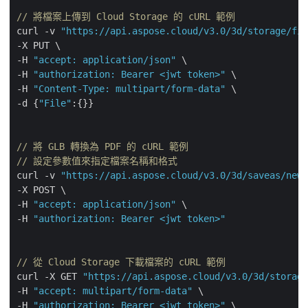
// 將檔案上傳到 Cloud Storage 的 cURL 範例
curl -v 
"https://api.aspose.cloud/v3.0/3d/storage/fil
-X PUT \

-H 
"accept: application/json"
 \

-H 
"authorization: Bearer <jwt token>"
 \

-H 
"Content-Type: multipart/form-data"
 \

-d {
"File"
:{}}

// 將 GLB 轉換為 PDF 的 cURL 範例
// 設定參數值來指定檔案名稱和格式
curl -v 
"https://api.aspose.cloud/v3.0/3d/saveas/newf
-X POST \

-H 
"accept: application/json"
 \

-H 
"authorization: Bearer <jwt token>"
// 從 Cloud Storage 下載檔案的 cURL 範例
curl -X GET 
"https://api.aspose.cloud/v3.0/3d/storage
-H 
"accept: multipart/form-data"
 \

-H 
"authorization: Bearer <jwt token>"
 \
