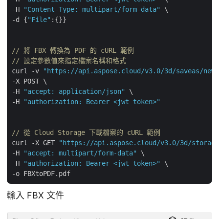
-H 
"Content-Type: multipart/form-data"
 \

-d {
"File"
:{}}

// 將 FBX 轉換為 PDF 的 cURL 範例
// 設定參數值來指定檔案名稱和格式
curl -v 
"https://api.aspose.cloud/v3.0/3d/saveas/newf
-X POST \

-H 
"accept: application/json"
 \

-H 
"authorization: Bearer <jwt token>"
// 從 Cloud Storage 下載檔案的 cURL 範例
curl -X GET 
"https://api.aspose.cloud/v3.0/3d/storage
-H 
"accept: multipart/form-data"
 \

-H 
"authorization: Bearer <jwt token>"
 \

輸入 FBX 文件