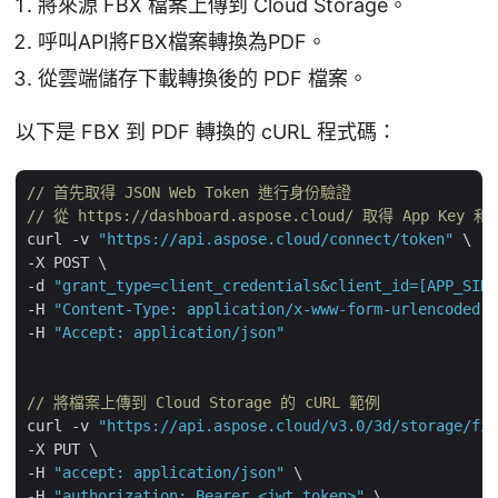
將來源 FBX 檔案上傳到 Cloud Storage。
呼叫API將FBX檔案轉換為PDF。
從雲端儲存下載轉換後的 PDF 檔案。
以下是 FBX 到 PDF 轉換的 cURL 程式碼：
// 首先取得 JSON Web Token 進行身份驗證
// 從 https://dashboard.aspose.cloud/ 取得 App Key 和 
curl -v 
"https://api.aspose.cloud/connect/token"
 \

-X POST \

-d 
"grant_type=client_credentials&client_id=[APP_SID]
-H 
"Content-Type: application/x-www-form-urlencoded"
 
-H 
"Accept: application/json"
// 將檔案上傳到 Cloud Storage 的 cURL 範例
curl -v 
"https://api.aspose.cloud/v3.0/3d/storage/fil
-X PUT \

-H 
"accept: application/json"
 \

-H 
"authorization: Bearer <jwt token>"
 \
