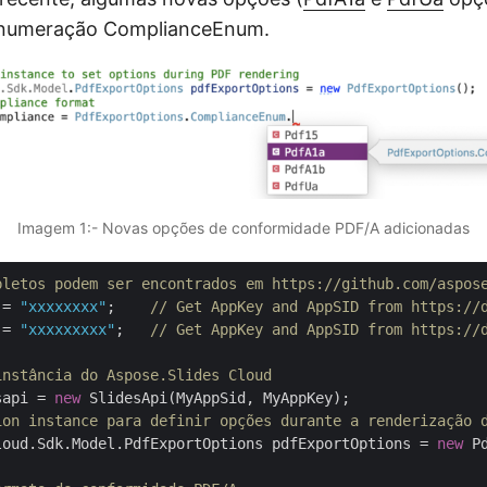
enumeração ComplianceEnum.
Imagem 1:- Novas opções de conformidade PDF/A adicionadas
pletos podem ser encontrados em https://github.com/aspos
 = 
"xxxxxxxx"
;    
// Get AppKey and AppSID from https://
 = 
"xxxxxxxxx"
;   
// Get AppKey and AppSID from https://
instância do Aspose.Slides Cloud
sapi = 
new
ion instance para definir opções durante a renderização 
loud.Sdk.Model.PdfExportOptions pdfExportOptions = 
new
 P