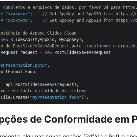
s completos e arquivos de dados, por favor vá para https
 = 
"xxxxxxxx"
;    
// Get AppKey and AppSID from https://
 = 
"xxxxxxxx"
;    
// Get AppKey and AppSID from https://
instância do Aspose.Slides Cloud
 
new
to de PostSlidesSaveAsRequest para transformar o arquivo
sRequest request = 
new
 PostSlidesSaveAsRequest

esPresentation.pptx"
,

ortFormat.Fodp,

ivo resultante na unidade do sistema
(File.Create(
"myPresentation.fodp"
pções de Conformidade em P
recente, algumas novas opções (
PdfA1a
e
PdfUa
opçõ