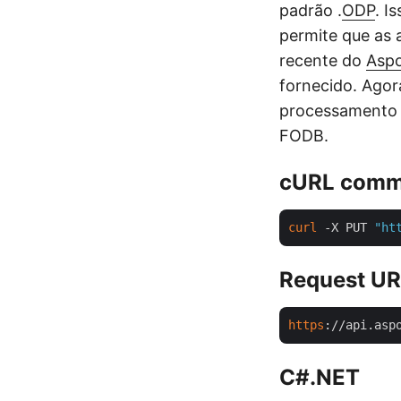
padrão .
ODP
. I
permite que as 
recente do
Aspo
fornecido. Agor
processamento 
FODB.
cURL com
curl
 -X PUT 
"ht
Request U
https
://api.asp
C#.NET