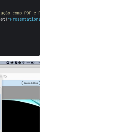
tação como PDF e PdfExportOptions
est(
"Presentation1-a.pptx"
, 
1