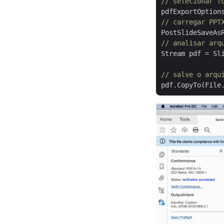
// selecionar f
// carregar PPT
PostSlideSaveAs
// analisar arq
Stream pdf = Sli
// salve o arqu
pdf.CopyTo(File