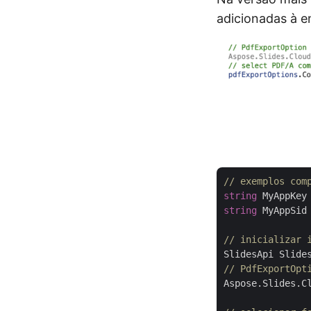
adicionadas à 
// exemplos com
string
 MyAppKey
string
 MyAppSid
// inicializar 
SlidesApi Slide
// PdfExportOpt
Aspose.Slides.C