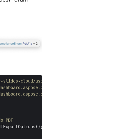
e-slides-cloud/aspose-slides-cloud-dotnet
dashboard.aspose.cloud/
dashboard.aspose.cloud/
do PDF
dfExportOptions();
