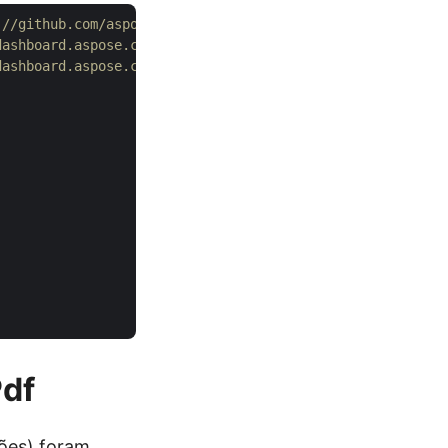
://github.com/aspose-slides-cloud/aspose-slides-cloud-do
dashboard.aspose.cloud/
dashboard.aspose.cloud/
.
df
es) foram