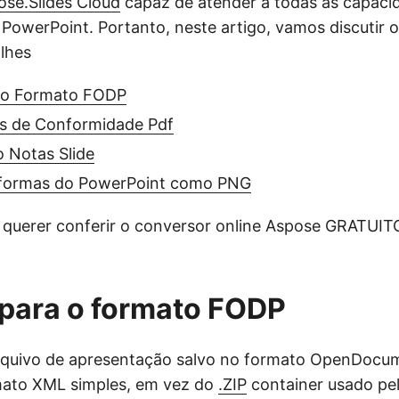
ose.Slides Cloud
capaz de atender a todas as capaci
PowerPoint. Portanto, neste artigo, vamos discutir o
lhes
 o Formato FODP
s de Conformidade Pdf
 Notas Slide
bformas do PowerPoint como PNG
 querer conferir o conversor online Aspose GRATUI
para o formato FODP
quivo de apresentação salvo no formato OpenDocum
ato XML simples, em vez do
.ZIP
container usado pel