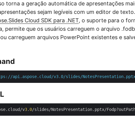
sso torna a geração automática de apresentações mai
apresentações sejam legíveis com um editor de texto
se.Slides Cloud SDK para .NET
, o suporte para o for
a, permite que os usuários carreguem o arquivo .fodb
ou carreguem arquivos PowerPoint existentes e sal
mand
tps://api.aspose.cloud/v3.0/slides/NotesPresentation.ppt
RL
ose.cloud/v
3
.
0