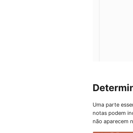
Determin
Uma parte essen
notas podem inc
não aparecem na