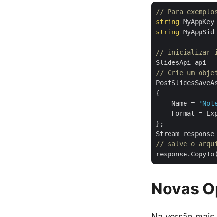
// Para exemplo
string
 MyAppKey
string
 MyAppSid
// inicializar 
SlidesApi api =
// Crie um obje
PostSlidesSaveA
{

    Name = 
"Not
    Format = Exp
};

// salve o arqu
response.CopyTo
Novas O
Na versão mais 