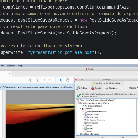
ormato de conformidade PDF/A
X do armazenamento em nuvem e definir o formato de expor
Request postSlideSaveAsRequest = 
new
 PostSlideSaveAsRequ
uivo resultante para objeto de fluxo
desapi.PostSlideSaveAs(postSlideSaveAsRequest);

ivo resultante no disco do sistema
.OpenWrite(
"MyPresentation-pdf-a1a.pdf"