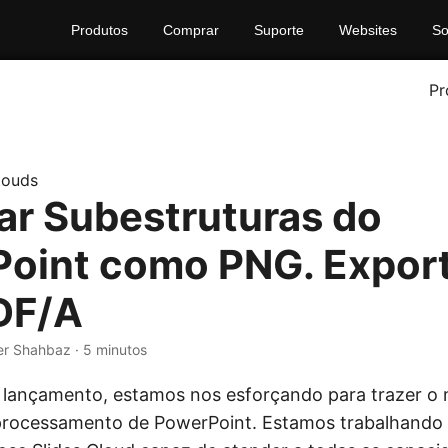
Produtos
Comprar
Suporte
Websites
So
Pr
louds
ar Subestruturas do
oint como PNG. Expor
DF/A
er Shahbaz · 5 minutos
lançamento, estamos nos esforçando para trazer o 
processamento de PowerPoint. Estamos trabalhando