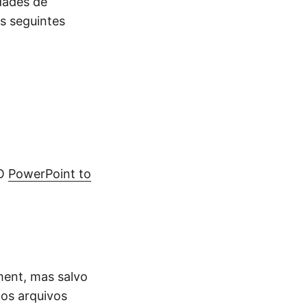
dades de
s seguintes
TO
PowerPoint to
ent, mas salvo
os arquivos