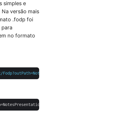
s simples e
. Na versão mais
mato .fodp foi
 para
vem no formato
x/Fodp?outPath=NotesPresentation.fodp"
 -H  
"accept: appl