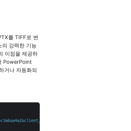
TX를 TIFF로 변
스의 강력한 기능
의 이점을 제공하
owerPoint
호하거나 자동화되
5c3a6aa4a2&client_secret=4d84d5f6584160cbd91dba1fe145db1