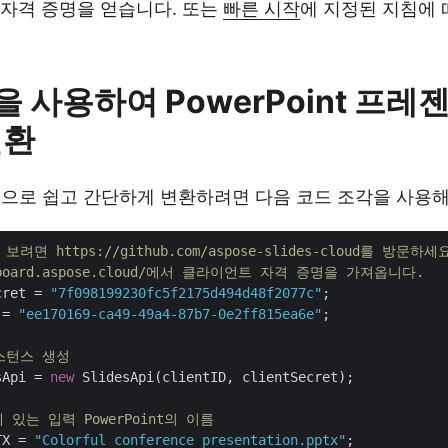
자격 증명을 얻습니다. 또는
빠른 시작
에 지정된 지침에 
T을 사용하여 PowerPoint 프
변환
 형식으로 쉽고 간단하게 변환하려면 다음 코드 조각을 사용해
려면 https://github.com/aspose-slides-cloud를 방문하세
ashboard.aspose.cloud/에서 클라이언트 자격 증명을 가져옵니다.
cret = 
"7f098199230fc5f2175d494d48f2077c"
 = 
"ee170169-ca49-49a4-87b7-0e2ff815ea6e"
;

 인스턴스 생성
sApi = 
new
 SlidesApi(clientID, clientSecret);

 있는 입력 PowerPoint의 이름
TX = 
"Colorful conference presentation.pptx"
;
