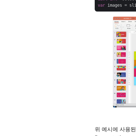
var
 images = sl
위 예시에 사용