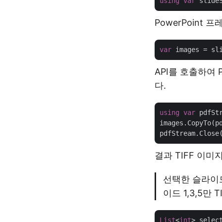
using
var
PowerPoin
var
API를 호출하여 
다.
using
var
 pdfSt
images.CopyTo(pd
결과 TIFF 이
선택한 슬라이드
이드 1,3,5만
List
<
int
> selec