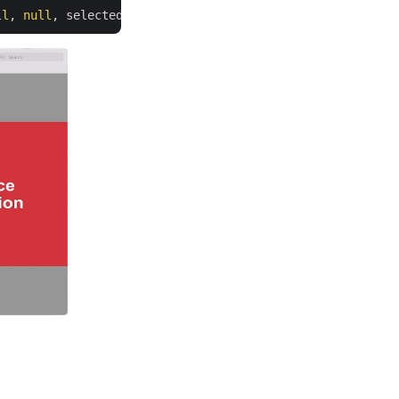
ll
, 
null