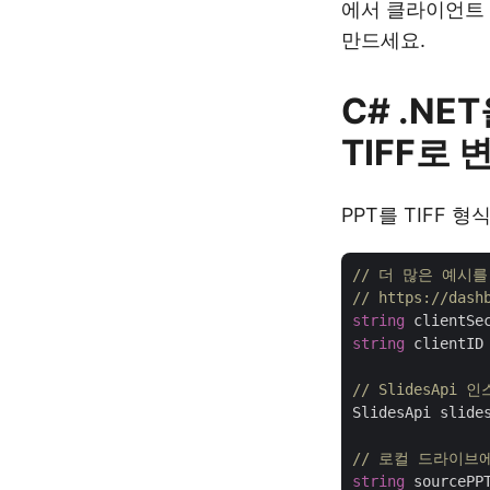
에서 클라이언트 
만드세요.
C# .NE
TIFF로 
PPT를 TIFF
// 더 많은 예시를 보
// https://d
string
 clientSe
string
 clientID
// SlidesApi
SlidesApi slide
// 로컬 드라이브에
string
 sourcePP