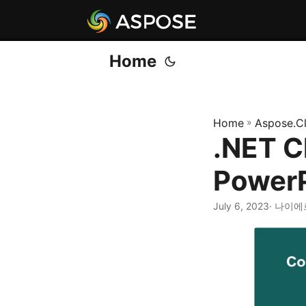
Home
Home
»
Aspose.C
.NET 
Power
July 6, 2023
· 나이에르