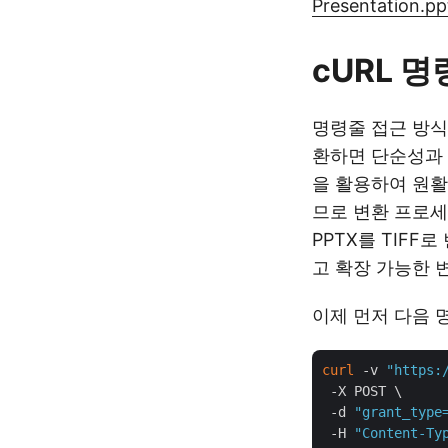
Presentation.pp
cURL 명
명령줄 접근 방식을
환하면 단순성과 
을 활용하여 원활
므로 변환 프로세스
PPTX를 TIF
고 확장 가능한 
이제 먼저 다음 
curl
 -v 
"https:
 -X POST \

 -d 
"grant_type
 -H 
"Content-Ty