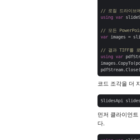
// 로컬 드라이브에
using
var
 slide
// 모든 PowerP
var
 images = sl
// 결과 TIFF를
using
var
 pdfSt
images.CopyTo(pd
코드 조각을 더 
SlidesApi slide
먼저 클라이언트 
다.