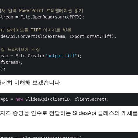
서 입력 PowerPoint 프레젠테이션 읽기
Stream = File.OpenRead(sourcePPTX);

oint 슬라이드를 TIFF 이미지로 변환
idesApi.Convert(slideStream, ExportFormat.Tiff);

 로컬 드라이브에 저장
ream = File.Create(
"output.tiff"
);

fStream);

자세히 이해해 보겠습니다.
sApi = 
new
자격 증명을 인수로 전달하는 SlidesApi 클래스의 개체