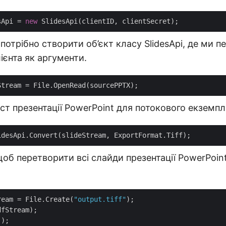
sApi = 
new
потрібно створити об’єкт класу SlidesApi, де ми 
лієнта як аргументи.
ст презентації PowerPoint для потокового екземпл
щоб перетворити всі слайди презентації PowerPoin
ream = File.Create(
"output.tiff"
);

fStream);
