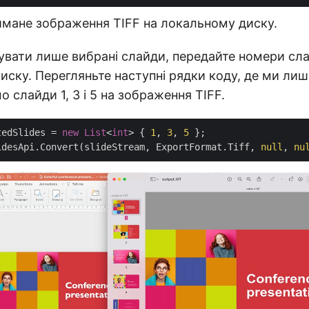
имане зображення TIFF на локальному диску.
вати лише вибрані слайди, передайте номери сла
иску. Перегляньте наступні рядки коду, де ми лиш
 слайди 1, 3 і 5 на зображення TIFF.
tedSlides = 
new
List
<
int
> { 
1
, 
3
, 
5
idesApi.Convert(slideStream, ExportFormat.Tiff, 
null
, 
nu