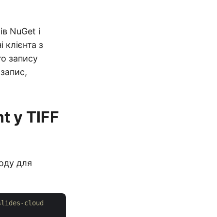
в NuGet і
і клієнта з
го запису
запис,
t у TIFF
оду для
slides-cloud