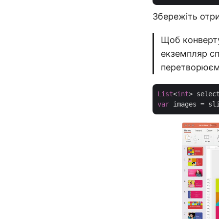
Збережіть отр
Щоб конверту
екземпляр сп
перетворюємо
List
<
int
> selec
var
 images = sl