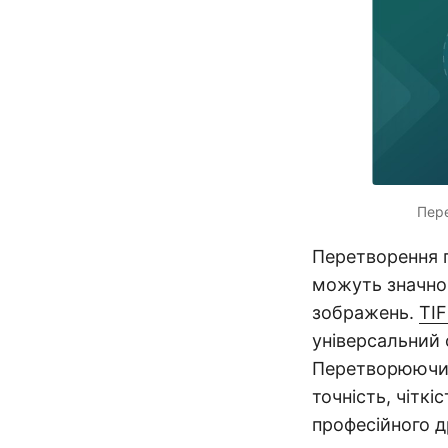
Пере
Перетворення 
можуть значно
зображень.
TI
універсальний 
Перетворюючи с
точність, чіткі
професійного д