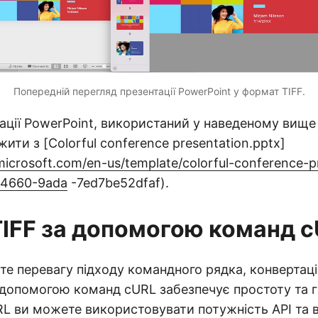
Попередній перегляд презентації PowerPoint у формат TIFF.
ації PowerPoint, використаний у наведеному вище
ити з [Colorful conference presentation.pptx]
.microsoft.com/en-us/template/colorful-conference-p
-4660-9ada
-7ed7be52dfaf).
TIFF за допомогою команд 
те перевагу підходу командного рядка, конвертаці
 допомогою команд cURL забезпечує простоту та г
L ви можете використовувати потужність API та 