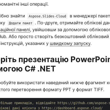
оманітні інші операції.
рібно знайти
в менеджері пакеті
Aspose.Slides-Cloud
пку
. По-друге, отримайте облікові дан
Додати пакет
аційної панелі
, увійшовши за допомогою обліково
Hub. Або просто створіть безкоштовний обліковий 
нструкцій, указаних у
швидкому запуску
.
ріть презентацію PowerPoin
могою C# .NET
робуйте використати наведений нижче фрагмент к
стого перетворення формату PPT у формат TIFF.
 більше прикладів, відвідайте https://github.com/aspose-
лікові дані клієнта з https://dashboard.aspose.cloud/