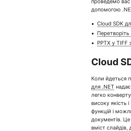
проведемо вас 
допомогою .NE
Cloud SDK дл
Перетворіть 
PPTX у TIFF
Cloud S
Коли йдеться п
для .NET
надає
легко конверту
високу якість 
функцій і мож
документів. Це
вміст слайдів,