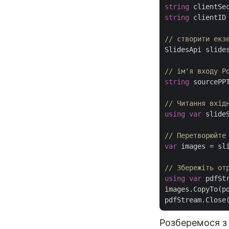
string
 clientSe
string
 clientID
// створити екз
SlidesApi slide
// ім'я входу P
string
 sourcePP
// Читання вхід
using
var
 slide
// Перетворюйте
var
 images = sl
// Збережіть от
using
var
 pdfSt
images.CopyTo(pd
Розберемося з