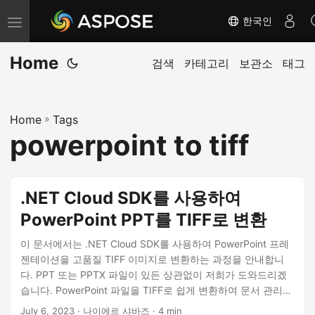
한국인
내
비
Home
게
검색
카테고리
보관소
태그
이
션
Home
»
Tags
전
powerpoint to tiff
환
.NET Cloud SDK를 사용하여
PowerPoint PPT를 TIFF로 변환
이 문서에서는 .NET Cloud SDK를 사용하여 PowerPoint 프레
젠테이션을 고품질 TIFF 이미지로 변환하는 과정을 안내합니
다. PPT 또는 PPTX 파일이 있든 상관없이 저희가 도와드리겠
습니다. PowerPoint 파일을 TIFF로 쉽게 변환하여 문서 관리를
향상시킬 수 있는 다양한 방법을 알아보세요.
July 6, 2023
· 나이에르 샤바즈 · 4 min