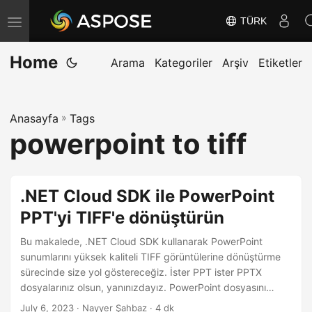
TÜRK
G
e
Home
z
Arama
Kategoriler
Arşiv
Etiketler
i
n
Anasayfa
»
Tags
m
powerpoint to tiff
e
y
i
.NET Cloud SDK ile PowerPoint
D
PPT'yi TIFF'e dönüştürün
e
ğ
Bu makalede, .NET Cloud SDK kullanarak PowerPoint
i
sunumlarını yüksek kaliteli TIFF görüntülerine dönüştürme
sürecinde size yol göstereceğiz. İster PPT ister PPTX
ş
dosyalarınız olsun, yanınızdayız. PowerPoint dosyasını
t
zahmetsizce TIFF’e dönüştürmek için mevcut çeşitli
July 6, 2023
· Nayyer Şahbaz · 4 dk