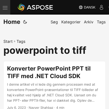
DANSK
S
k
Home
i
Søg
Kategorier
Arkiv
Tags
f
t
Start
»
Tags
n
powerpoint to tiff
a
v
i
Konverter PowerPoint PPT til
g
TIFF med .NET Cloud SDK
a
t
I denne artikel vil vi lede dig gennem processen med at
i
konvertere PowerPoint-præsentationer til TIFF-billeder af
høj kvalitet ved hjælp af .NET Cloud SDK. Uanset om du
o
har PPT- eller PPTX-filer, har vi dækket dig. Oplev de
n
forskellige tilgængelige metoder til at konvertere
July 6, 2023
· Nayyer Shahbaz · 4 min