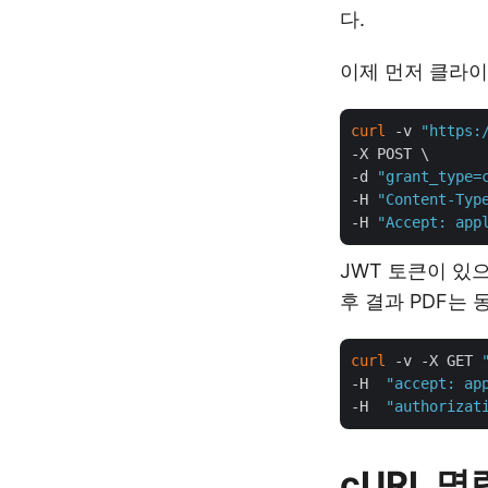
다.
이제 먼저 클라이
curl
 -v 
"https:
-X POST \

-d 
"grant_type=
-H 
"Content-Typ
-H 
"Accept: app
JWT 토큰이 있으
후 결과 PDF는
curl
 -v -X GET 
-H  
"accept: ap
-H  
"authorizat
cURL 명