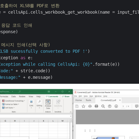
 호출하여 XLSB를 PDF로 변환
e = cellsApi.cells_workbook_get_workbook(name = input_fil
 응답 코드 인쇄
sponse)

 메시지 인쇄(선택 사항)
XLSB sucessfully converted to PDF !'
)    

xception 
as
 e:

Exception while calling CellsApi: {0}"
.format(e))

Code:"
 + str(e.code))

Message:"