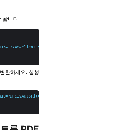
 합니다.
09741374e&client_secret=1c9379bb7d701c26cc87e741a29987bb
로 변환하세요. 실행
mat=PDF&isAutoFit=false&onlySaveTable=false&outPath=Conv
트를 PDF