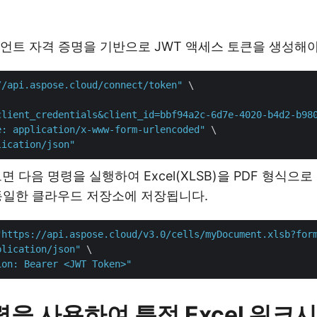
언트 자격 증명을 기반으로 JWT 액세스 토큰을 생성해야
//api.aspose.cloud/connect/token"
 \

client_credentials&client_id=bbf94a2c-6d7e-4020-b4d2-b98
e: application/x-www-form-urlencoded"
 \

lication/json"
면 다음 명령을 실행하여 Excel(XLSB)을 PDF 형식으
 동일한 클라우드 저장소에 저장됩니다.
"https://api.aspose.cloud/v3.0/cells/myDocument.xlsb?for
plication/json"
 \

ion: Bearer <JWT Token>"
령을 사용하여 특정 Excel 워크시