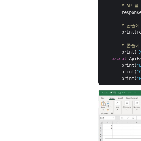
# API를
        respons
# 콘솔에
        print(re
# 콘솔에
        print(
'
except
 ApiE
        print(
"
        print(
"
        print(
"