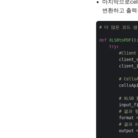
마지막으로cell
변환하고 출력
# 더 많은 코드 샘플을
def
XLSBtoPDF
()
try
:

#Client
        client_
        client_
# Cell
        cellsAp
# XLS
        input_f
# 결과 
        format 
# 결과 
        output 