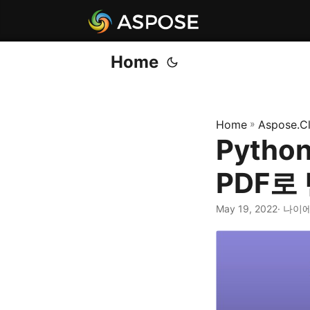
Home
Home
»
Aspose.C
Pytho
PDF로
May 19, 2022
· 나이에