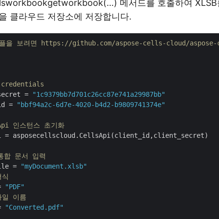
sworkbookgetworkbook(…) 메서드를 호출하여 XLS
을 클라우드 저장소에 저장합니다.
 보려면 https://github.com/aspose-cells-cloud/aspose
:
 credentials
secret = 
"1c9379bb7d701c26cc87e741a29987bb"
id = 
"bbf94a2c-6d7e-4020-b4d2-b9809741374e"
sApi 인스턴스 초기화
i = asposecellscloud.CellsApi(client_id,client_secret)

B 통합 문서 입력
ile = 
"myDocument.xlsb"
형식
= 
"PDF"
파일 이름
= 
"Converted.pdf"