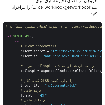
خروجی در فضای ذخیره سازی ابری،
متدcellworkbookgetworkbook(…) را فراخوانی
کنید.
def
XLSBtoPDF
():
try
:

#Client credentials
        client_secret = 
"1c9379bb7d701c26cc87e741a2
        client_id = 
"bbf94a2c-6d7e-4020-b4d2-b98097
# نمونه CellsApi را مقداردهی اولیه کنید
        cellsApi = asposecellscloud.CellsApi(client_
# کتاب کار XLSB را وارد کنید
        input_file = 
"myDocument.xlsb"
# فرمت حاصل
        format = 
"PDF"
# نام فایل حاصل