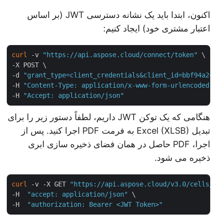
اکنون، ابتدا باید یک نشانه دسترسی JWT (بر اساس
اعتبار مشتری خود) ایجاد کنیم:
curl
 -v 
"https://api.aspose.cloud/connect/token"
 \

-X POST \

-d 
"grant_type=client_credentials&client_id=bbf94a2
-H 
"Content-Type: application/x-www-form-urlencoded
-H 
"Accept: application/json"
هنگامی که یک توکن JWT داریم، لطفاً دستور زیر را برای
تبدیل Excel (XLSB) به فرمت PDF اجرا کنید. پس از
اجرا، PDF حاصل در همان فضای ذخیره سازی ابری
ذخیره می شود.
curl
 -v -X GET 
"https://api.aspose.cloud/v3.0/cells
-H  
"accept: application/json"
 \

-H  
"authorization: Bearer <JWT Token>"