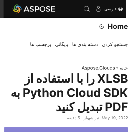
فارسی
T
o
Home
g
g
l
جستجو کردن
دسته بندی ها
بایگانی
برچسب ها
e
n
خانه
»
Aspose.Clouds
a
XLSB را با استفاده از
v
i
Python Cloud SDK به
g
a
PDF تبدیل کنید
t
i
May 19, 2022
· نیر شهباز · 5 دقیقه
o