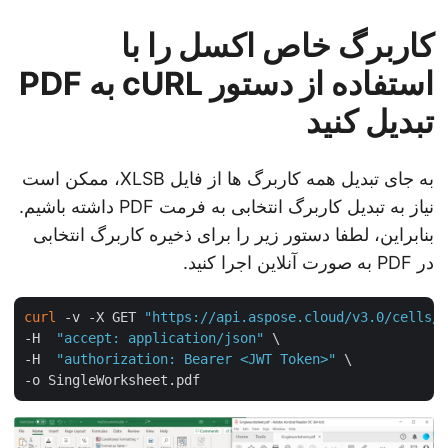
کاربرگ خاص اکسل را با
استفاده از دستور cURL به PDF
تبدیل کنید
به جای تبدیل همه کاربرگ ها از فایل XLSB، ممکن است
نیاز به تبدیل کاربرگ انتخابی به فرمت PDF داشته باشیم.
بنابراین، لطفا دستور زیر را برای ذخیره کاربرگ انتخابی
در PDF به صورت آنلاین اجرا کنید.
curl
 -v -X GET 
"https://api.aspose.cloud/v3.0/cells
-H  
"accept: application/json"
 \

-H  
"authorization: Bearer <JWT Token>"
 \
