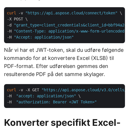
curl
 -v 
"https://api.aspose.cloud/connect/token"
 \

-X POST \

-d 
"grant_type=client_credentials&client_id=bbf94a2c-
-H 
"Content-Type: application/x-www-form-urlencoded"
 
-H 
"Accept: application/json"
Når vi har et JWT-token, skal du udføre følgende
kommando for at konvertere Excel (XLSB) til
PDF-format. Efter udførelsen gemmes den
resulterende PDF på det samme skylager.
curl
 -v -X GET 
"https://api.aspose.cloud/v3.0/cells/m
-H  
"accept: application/json"
 \

-H  
"authorization: Bearer <JWT Token>"
Konverter specifikt Excel-