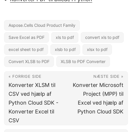
Aspose.Cells Cloud Product Family
Save Excel as PDF
xls to pdf
convert xls to pdf
excel sheet to pdf
xlsb to pdf
xlsx to pdf
Convert XLSB to PDF
XLSB to PDF Converter
« FORRIGE SIDE
NÆSTE SIDE »
Konverter XLSM til
Konverter Microsoft
CSV ved hjælp af
Project (MPP) til
Python Cloud SDK -
Excel ved hjælp af
Konverter Excel til
Python Cloud SDK
CSV