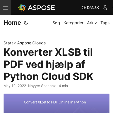
DANSK
S
k
Home
i
Søg
Kategorier
Arkiv
Tags
f
t
Start
»
Aspose.Clouds
n
Konverter XLSB til
a
v
PDF ved hjælp af
i
g
Python Cloud SDK
a
May 19, 2022
· Nayyer Shahbaz · 4 min
t
i
o
n