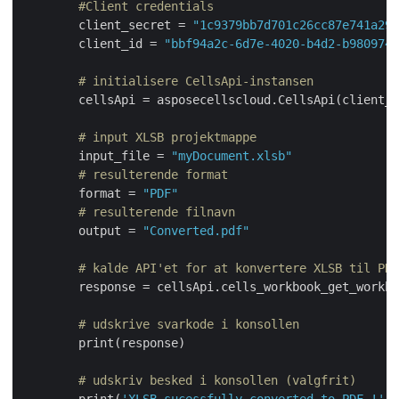
#Client credentials
        client_secret = 
"1c9379bb7d701c26cc87e741a299
        client_id = 
"bbf94a2c-6d7e-4020-b4d2-b9809741
# initialisere CellsApi-instansen
        cellsApi = asposecellscloud.CellsApi(client_i
# input XLSB projektmappe
        input_file = 
"myDocument.xlsb"
# resulterende format
        format = 
"PDF"
# resulterende filnavn
        output = 
"Converted.pdf"
# kalde API'et for at konvertere XLSB til PDF
        response = cellsApi.cells_workbook_get_workbo
# udskrive svarkode i konsollen
        print(response)

# udskriv besked i konsollen (valgfrit)
        print(
'XLSB sucessfully converted to PDF !'
) 