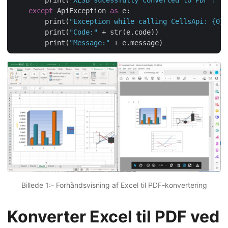
except
 ApiException 
as
 e:

        print(
"Exception while calling CellsApi: {0}"
        print(
"Code:"
 + str(e.code))

        print(
"Message:"
Billede 1:- Forhåndsvisning af Excel til PDF-konvertering
Konverter Excel til PDF ved