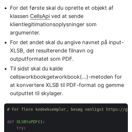
For det første skal du oprette et objekt af
klassen
CellsApi
ved at sende
klientlegitimationsoplysninger som
argumenter.
For det andet skal du angive navnet på input-
XLSB, det resulterende filnavn og
outputformatet som PDF.
Til sidst skal du kalde
cellsworkbookgetworkbook(…)-metoden for
at konvertere XLSB til PDF-format og gemme
outputtet til skylager.
# For flere kodeeksempler, besøg venligst https://git
def
XLSBtoPDF
():
try
:
