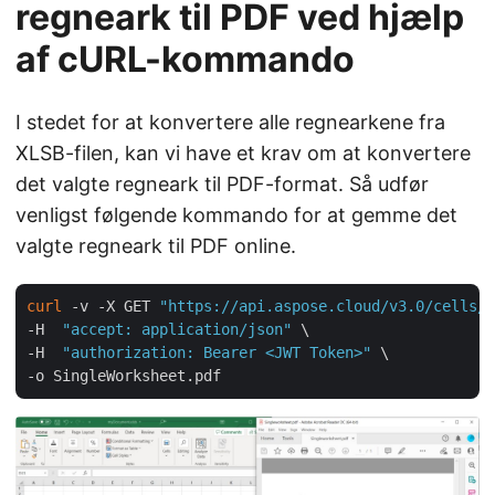
regneark til PDF ved hjælp
af cURL-kommando
I stedet for at konvertere alle regnearkene fra
XLSB-filen, kan vi have et krav om at konvertere
det valgte regneark til PDF-format. Så udfør
venligst følgende kommando for at gemme det
valgte regneark til PDF online.
curl
 -v -X GET 
"https://api.aspose.cloud/v3.0/cells/m
-H  
"accept: application/json"
 \

-H  
"authorization: Bearer <JWT Token>"
 \
