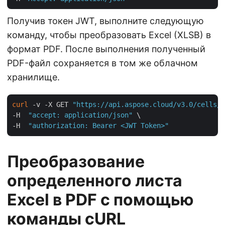
Получив токен JWT, выполните следующую
команду, чтобы преобразовать Excel (XLSB) в
формат PDF. После выполнения полученный
PDF-файл сохраняется в том же облачном
хранилище.
curl
 -v -X GET 
"https://api.aspose.cloud/v3.0/cells/m
-H  
"accept: application/json"
 \

-H  
"authorization: Bearer <JWT Token>"
Преобразование
определенного листа
Excel в PDF с помощью
команды cURL