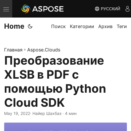
РУССКИЙ
П
е
Home
р
Поиск
Категории
Архив
Теги
е
к
Главная
»
Aspose.Clouds
л
Преобразование
ю
ч
XLSB в PDF с
и
т
помощью Python
ь
Cloud SDK
н
а
May 19, 2022
· Найер Шахбаз · 4 мин
в
и