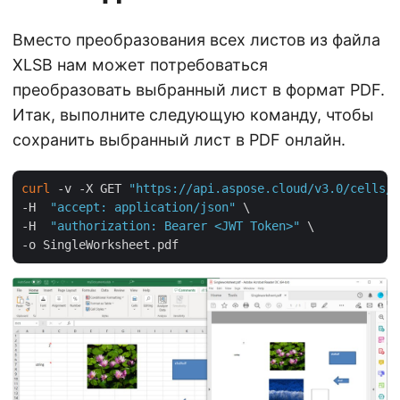
Вместо преобразования всех листов из файла
XLSB нам может потребоваться
преобразовать выбранный лист в формат PDF.
Итак, выполните следующую команду, чтобы
сохранить выбранный лист в PDF онлайн.
curl
 -v -X GET 
"https://api.aspose.cloud/v3.0/cells/m
-H  
"accept: application/json"
 \

-H  
"authorization: Bearer <JWT Token>"
 \
