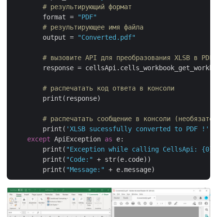
# результирующий формат
        format = 
"PDF"
# результирующее имя файла
        output = 
"Converted.pdf"
# вызовите API для преобразования XLSB в PDF
        response = cellsApi.cells_workbook_get_workbo
# распечатать код ответа в консоли
        print(response)

# распечатать сообщение в консоли (необязател
        print(
'XLSB sucessfully converted to PDF !'
) 
except
 ApiException 
as
 e:

        print(
"Exception while calling CellsApi: {0}"
        print(
"Code:"
 + str(e.code))

        print(
"Message:"