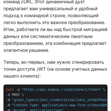
команд cURL. Этот динамичный дуэт
предлагает вам универсальный и удобный
подход к командной строке, позволяющий
легко выполнить это важное преобразование.
Итак, работаете ли вы над быстрой миграцией
данных или систематическим пакетным
преобразованием, эта комбинация предлагает
элегантное решение.
Теперь, во-первых, нам нужно сгенерировать
токен доступа JWT (на основе учетных данных
нашего клиента):
curl
 -v 
"https://api.aspose.cloud/connect/token"
 \

-X POST \

-d 
"grant_type=client_credentials&client_id=bbf94a2c-
-H 
"Content-Type: application/x-www-form-urlencoded"
 
-H 
"Accept: application/json"