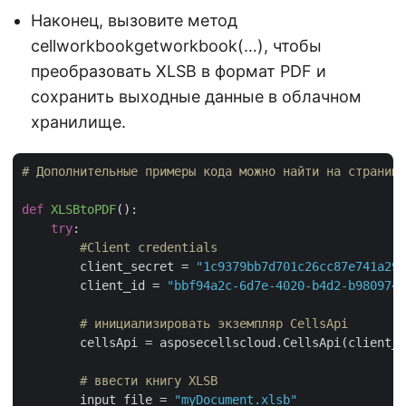
Наконец, вызовите метод
cellworkbookgetworkbook(…), чтобы
преобразовать XLSB в формат PDF и
сохранить выходные данные в облачном
хранилище.
# Дополнительные примеры кода можно найти на странице
def
XLSBtoPDF
():
try
:

#Client credentials
        client_secret = 
"1c9379bb7d701c26cc87e741a299
        client_id = 
"bbf94a2c-6d7e-4020-b4d2-b9809741
# инициализировать экземпляр CellsApi
        cellsApi = asposecellscloud.CellsApi(client_i
# ввести книгу XLSB
        input_file = 
"myDocument.xlsb"