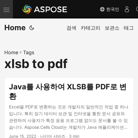
한국인
내
비
Home
게
검색
카테고리
보관소
태그
이
션
Home
»
Tags
전
xlsb to pdf
환
Java를 사용하여 XLSB를 PDF로 변
환
Excel을 PDF로 변환하는 것은 개발자의 일반적인 작업 중 하나
입니다. 특히 장기 데이터 보관 및 인터넷을 통한 문서 공유와
관련하여 사용자가 특정 응용 프로그램 없이도 문서를 볼 수 있
습니다. Aspose.Cells Cloud는 개발자가 Java 애플리케이션
내에서 원활한 통합, 고급 기능 및 빠른 변환 속도를 즐길 수 있
June 15, 2022
· 나이어 샤바즈 · 3 min