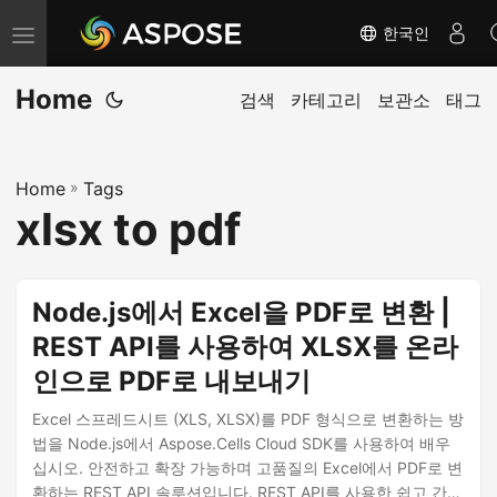
한국인
내
비
Home
게
검색
카테고리
보관소
태그
이
션
Home
»
Tags
전
xlsx to pdf
환
Node.js에서 Excel을 PDF로 변환 |
REST API를 사용하여 XLSX를 온라
인으로 PDF로 내보내기
Excel 스프레드시트 (XLS, XLSX)를 PDF 형식으로 변환하는 방
법을 Node.js에서 Aspose.Cells Cloud SDK를 사용하여 배우
십시오. 안전하고 확장 가능하며 고품질의 Excel에서 PDF로 변
환하는 REST API 솔루션입니다. REST API를 사용한 쉽고 간단