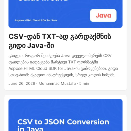
CSV-დან TXT-ად გარდაქმნის
გიდი Java-ში
გაიგეთ, როგორ შეიძლება Java დეველოპერებს CSV
ფაილების გადაყვანა მარტივი TXT ფორმატში
Aspose.HTML Cloud SDK for Java-ის გამოყენებით. გიდი
სთავაზობს მკაფიო ინსტრუქციებს, სრულ კოდის ნიმუშს,
საჭირო cURL მოთხოვნებს ღრუბლოვან API-სთვის, და
June 26, 2026
· Muhammad Mustafa · 5 min
წარმადობის რჩევებს დიდი CSV მონაცემთა ნაკრების
ეფექტურ დამუშავებისთვის.