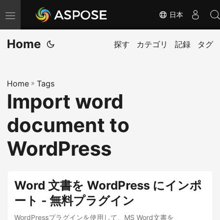
日本
ナ
ビ
Home
ゲ
探す
カテゴリ
記録
タグ
ー
シ
Home
»
Tags
ョ
Import word
ン
の
document to
切
り
WordPress
替
え
Word 文書を WordPress にインポ
ート - 無料プラグイン
WordPressプラグインを使用して、MS Word文書を