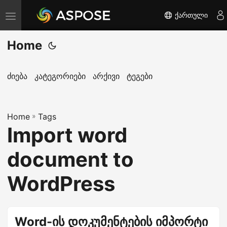
ქართული
T
o
Home
g
g
l
ძიება
კატეგორიები
არქივი
ტეგები
e
n
Home
a
»
Tags
Import word
v
i
document to
g
a
WordPress
t
i
o
Word-ის დოკუმენტების იმპორტი