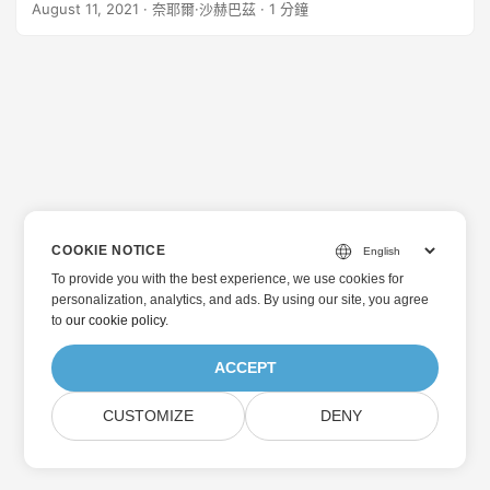
August 11, 2021
· 奈耶爾·沙赫巴茲 · 1 分鐘
COOKIE NOTICE
To provide you with the best experience, we use cookies for
personalization, analytics, and ads. By using our site, you agree
to
our cookie policy
.
ACCEPT
CUSTOMIZE
DENY