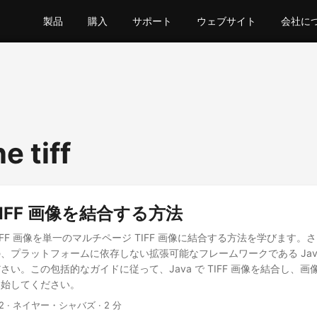
製品
購入
サポート
ウェブサイト
会社に
e tiff
 TIFF 画像を結合する方法
 TIFF 画像を単一のマルチページ TIFF 画像に結合する方法を学びます
プラットフォームに依存しない拡張可能なフレームワークである Java RE
さい。この包括的なガイドに従って、Java で TIFF 画像を結合し、
開始してください。
2
· ネイヤー・シャバズ · 2 分