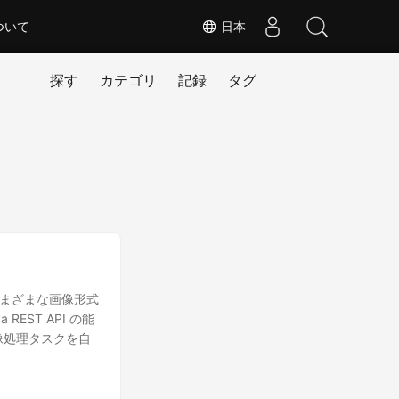
ついて
日本
探す
カテゴリ
記録
タグ
。さまざまな画像形式
ST API の能
画像処理タスクを自