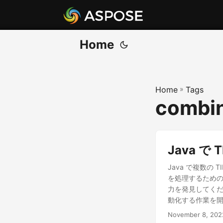
Home
Home
»
Tags
combin
Java で
Java で複数の
を処理するための、
力を発見してくだ
動化する作業を
November 8, 202