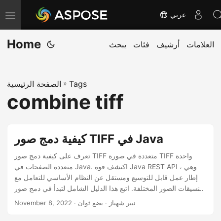
عربي
T
o
Home
العلامات
أرشيف
فئات
يبحث
g
g
l
Tags
»
الصفحة الرئيسية
e
combine tiff
n
a
v
كيفية دمج صور TIFF في Java
i
g
تعرف على كيفية دمج صور TIFF متعددة في صورة TIFF واحدة
متعددة الصفحات في Java. اكتشف قوة Java REST API ، وهي
a
إطار عمل قابل للتوسيع ومستقل عن النظام الأساسي للتعامل مع
t
تنسيقات الصور المختلفة. اتبع هذا الدليل الشامل لتبدأ في دمج صور
i
TIFF في Java وأتمتة مهام معالجة الصور الخاصة بك.
· نيير شهباز · بضع ثوان
November 8, 2022
o