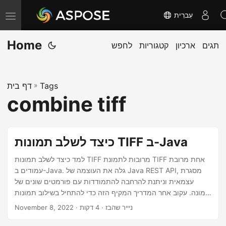
עִברִית
T
o
Home
תגים
ארכיון
קטגוריות
לחפש
g
g
l
Tags
»
דף בית
e
combine tiff
n
a
v
כיצד לשלב תמונות TIFF ב-Java
i
g
למד כיצד לשלב תמונות TIFF מרובות לתמונת TIFF אחת מרובת
עמודים ב-Java. גלה את העוצמה של Java REST API, מסגרת
a
עצמאית וניתנת להרחבה להתמודדות עם פורמטים שונים של
t
תמונה. עקוב אחר המדריך המקיף הזה כדי להתחיל בשילוב תמונות
i
TIFF ב-Java ואוטומציה של משימות עיבוד התמונה שלך.
· ניייר שהבז · 4 דקות
November 8, 2022
o