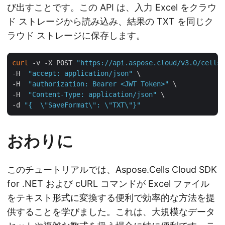
び出すことです。この API は、入力 Excel をクラウ
ド ストレージから読み込み、結果の TXT を同じク
ラウド ストレージに保存します。
curl
 -v -X POST 
"https://api.aspose.cloud/v3.0/cells/
-H  
"accept: application/json"
 \

-H  
"authorization: Bearer <JWT Token>"
 \

-H  
"Content-Type: application/json"
 \

-d 
"{  \"SaveFormat\": \"TXT\"}"
おわりに
このチュートリアルでは、Aspose.Cells Cloud SDK
for .NET および cURL コマンドが Excel ファイル
をテキスト形式に変換する便利で効率的な方法を提
供することを学びました。これは、大規模なデータ