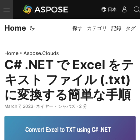
日本
ナ
ビ
Home
ゲ
探す
カテゴリ
記録
タグ
ー
シ
Home
»
Aspose.Clouds
ョ
C# .NET で Excel をテ
ン
の
キスト ファイル (.txt)
切
り
に変換する簡単な手順
替
March 7, 2023
· ネイヤー・シャバズ · 2 分
え