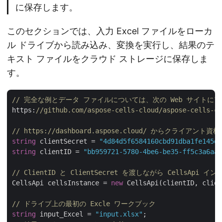
に保存します。
このセクションでは、入力 Excel ファイルをローカ
ル ドライブから読み込み、変換を実行し、結果のテ
キスト ファイルをクラウド ストレージに保存しま
す。
// 完全な例とデータ ファイルについては、次の Web サイトに
https:
//github.com/aspose-cells-cloud/aspose-cells-cl
// https://dashboard.aspose.cloud/ からクライアン
string
 clientSecret = 
"4d84d5f6584160cbd91dba1fe145db
string
 clientID = 
"bb959721-5780-4be6-be35-ff5c3a6aa4
// ClientID と ClientSecret を渡しながら CellsApi
CellsApi cellsInstance = 
new
 CellsApi(clientID, clien
// ドライブ上の最初の Excle ワークブック
string
 input_Excel = 
"input.xlsx"