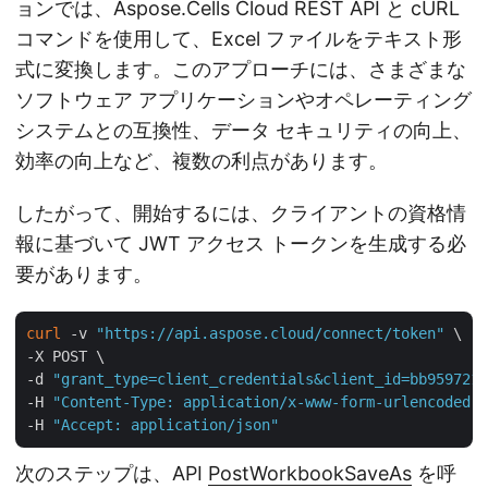
ョンでは、Aspose.Cells Cloud REST API と cURL
コマンドを使用して、Excel ファイルをテキスト形
式に変換します。このアプローチには、さまざまな
ソフトウェア アプリケーションやオペレーティング
システムとの互換性、データ セキュリティの向上、
効率の向上など、複数の利点があります。
したがって、開始するには、クライアントの資格情
報に基づいて JWT アクセス トークンを生成する必
要があります。
curl
 -v 
"https://api.aspose.cloud/connect/token"
 \

-X POST \

-d 
"grant_type=client_credentials&client_id=bb959721-
-H 
"Content-Type: application/x-www-form-urlencoded"
 
-H 
"Accept: application/json"
次のステップは、API
PostWorkbookSaveAs
を呼