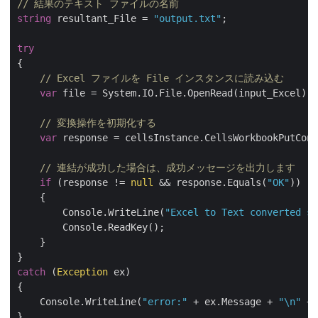
// 結果のテキスト ファイルの名前
string
 resultant_File = 
"output.txt"
;

try
{

// Excel ファイルを File インスタンスに読み込む
var
 file = System.IO.File.OpenRead(input_Excel);

// 変換操作を初期化する
var
 response = cellsInstance.CellsWorkbookPutConv
// 連結が成功した場合は、成功メッセージを出力します
if
 (response != 
null
 && response.Equals(
"OK"
))

    {

        Console.WriteLine(
"Excel to Text converted su
        Console.ReadKey();

    }

catch
 (
Exception
 ex)

{

    Console.WriteLine(
"error:"
 + ex.Message + 
"\n"
 + 