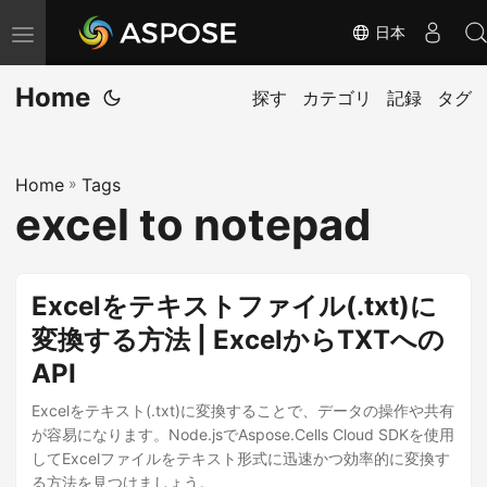
日本
ナ
ビ
Home
ゲ
探す
カテゴリ
記録
タグ
ー
シ
Home
»
Tags
ョ
excel to notepad
ン
の
切
Excelをテキストファイル(.txt)に
り
変換する方法 | ExcelからTXTへの
替
API
え
Excelをテキスト(.txt)に変換することで、データの操作や共有
が容易になります。Node.jsでAspose.Cells Cloud SDKを使用
してExcelファイルをテキスト形式に迅速かつ効率的に変換す
る方法を見つけましょう。