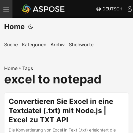
DEUTSCH
N
a
Home
v
i
g
Suche
Kategorien
Archiv
Stichworte
a
t
Home
i
»
Tags
excel to notepad
o
n
u
Convertieren Sie Excel in eine
m
Textdatei (.txt) mit Node.js |
s
c
Excel zu TXT API
h
Die Konvertierung von Excel in Text (.txt) erleichtert die