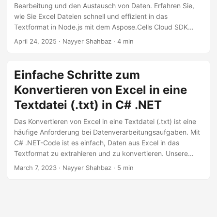
a
Bearbeitung und den Austausch von Daten. Erfahren Sie,
l
wie Sie Excel Dateien schnell und effizient in das
Textformat in Node.js mit dem Aspose.Cells Cloud SDK
t
konvertieren können.
April 24, 2025
· Nayyer Shahbaz · 4 min
e
n
Einfache Schritte zum
Konvertieren von Excel in eine
Textdatei (.txt) in C# .NET
Das Konvertieren von Excel in eine Textdatei (.txt) ist eine
häufige Anforderung bei Datenverarbeitungsaufgaben. Mit
C# .NET-Code ist es einfach, Daten aus Excel in das
Textformat zu extrahieren und zu konvertieren. Unsere
Anleitung zeigt Ihnen Schritt für Schritt, wie Sie Excel in
March 7, 2023
· Nayyer Shahbaz · 5 min
TXT oder Notepad konvertieren. Wenn Sie unseren
Anweisungen folgen, können Sie Ihre Excel-Daten in
wenigen Minuten in eine Textdatei (.txt) umwandeln.
Beginnen Sie noch heute und erfahren Sie, wie Sie Excel-