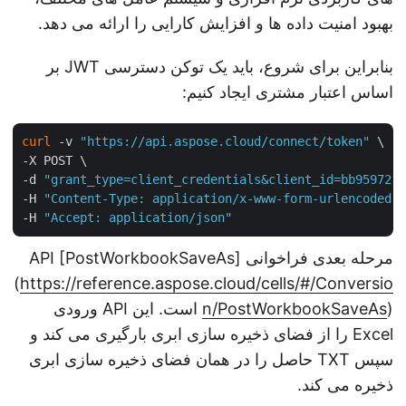
بهبود امنیت داده ها و افزایش کارایی را ارائه می دهد.
بنابراین برای شروع، باید یک توکن دسترسی JWT بر
اساس اعتبار مشتری ایجاد کنیم:
curl
 -v 
"https://api.aspose.cloud/connect/token"
 \

-X POST \

-d 
"grant_type=client_credentials&client_id=bb95972
-H 
"Content-Type: application/x-www-form-urlencoded
-H 
"Accept: application/json"
مرحله بعدی فراخوانی API [PostWorkbookSaveAs]
(
https://reference.aspose.cloud/cells/#/Conversio
n/PostWorkbookSaveAs
) است. این API ورودی
Excel را از فضای ذخیره سازی ابری بارگیری می کند و
سپس TXT حاصل را در همان فضای ذخیره سازی ابری
ذخیره می کند.