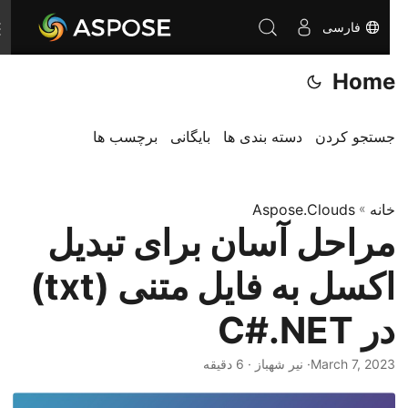
فارسی
T
o
Home
g
g
l
جستجو کردن
دسته بندی ها
بایگانی
برچسب ها
e
n
خانه
»
Aspose.Clouds
a
مراحل آسان برای تبدیل
v
i
اکسل به فایل متنی (txt)
g
a
در C#.NET
t
i
March 7, 2023
· نیر شهباز · 6 دقیقه
o