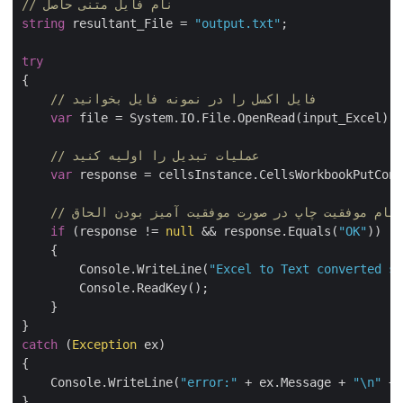
// نام فایل متنی حاصل
string
 resultant_File = 
"output.txt"
;

try
{

// فایل اکسل را در نمونه فایل بخوانید
var
 file = System.IO.File.OpenRead(input_Excel);
// عملیات تبدیل را اولیه کنید
var
 response = cellsInstance.CellsWorkbookPutCo
 پیام موفقیت چاپ در صورت موفقیت آمیز بودن الحاق
if
 (response != 
null
 && response.Equals(
"OK"
))

    {

        Console.WriteLine(
"Excel to Text converted 
        Console.ReadKey();

    }

catch
 (
Exception
 ex)

{

    Console.WriteLine(
"error:"
 + ex.Message + 
"\n"
 