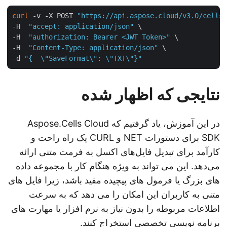
curl
 -v -X POST 
"https://api.aspose.cloud/v3.0/cell
-H  
"accept: application/json"
 \

-H  
"authorization: Bearer <JWT Token>"
 \

-H  
"Content-Type: application/json"
 \

-d 
"{  \"SaveFormat\": \"TXT\"}"
نتایجی که اظهار شده
در این آموزش، یاد گرفتیم که Aspose.Cells Cloud
SDK برای دستورات NET و CURL یک راه راحت و
کارآمد برای تبدیل فایل‌های اکسل به فرمت متنی ارائه
می‌دهد. این می تواند به ویژه هنگام کار با مجموعه داده
های بزرگ یا فرمول های پیچیده مفید باشد، زیرا فایل های
متنی به کاربران این امکان را می دهد که به سرعت
اطلاعات مربوطه را بدون نیاز به نرم افزار یا مهارت های
برنامه نویسی تخصصی استخراج کنند.