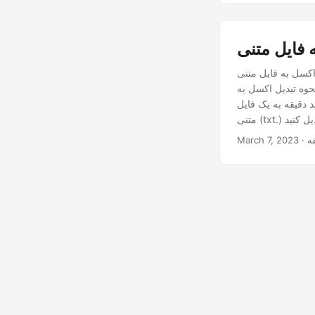
tx.) یک نیاز رایج در وظایف پردازش داده است. با کد C#.NET، استخراج و تبدیل داده ها
Not را به صورت گام به گام به
 دقیقه به یک فایل
March 7, 2023