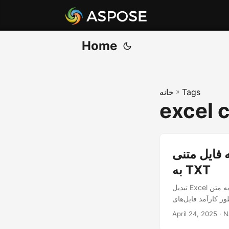
Home
Tags
»
خانه
excel c
ستفاده از Node.js | API اکسل
به TXT
تبدیل Excel به متن (.txt) کار با داده‌ها و به اشتراک‌گذاری آن‌ها را آسان‌تر می‌کند. بیاموزید که چگونه به سرعت و به
April 24, 2025