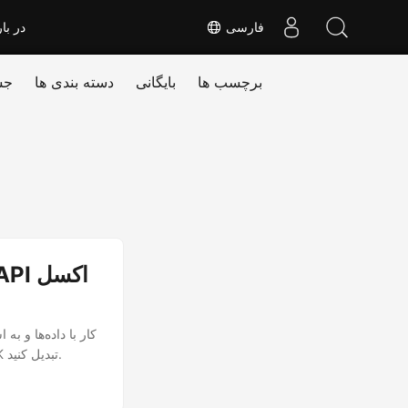
فارسی
در بار
برچسب ها
بایگانی
دسته بندی ها
جس
طور کارآمد فایل‌های Excel را به فرمت متن در Node.js با استفاده از Aspose.Cells Cloud SDK تبدیل کنید.