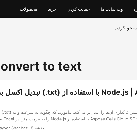
ه
وب سایت ها
حمایت کردن
خرید
محصولات
تجو کردن
onvert to text
تبدیل اکسل به فایل متنی (.txt) با ا
· Nayyer Shahbaz · 5 دقیقه