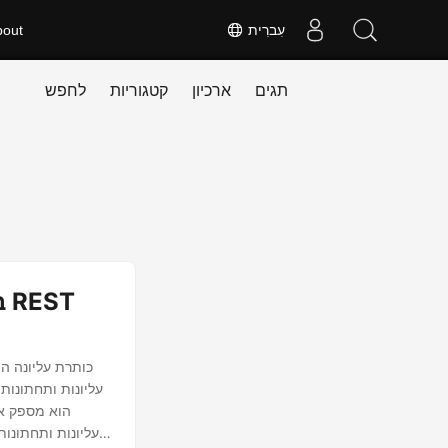
עִברִית
bout
תגים
ארכיון
קטגוריות
לחפש
כותרת עליונה הי
עליונות ותחתונות
עליונות ותחתונו