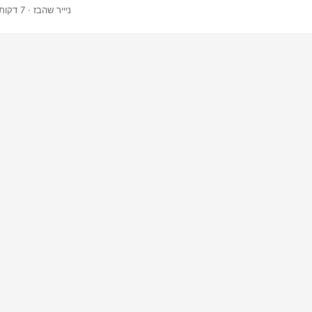
ות המובנות מכילות טקסט מסוים של מציין מיקום, או שתוכל לשמור את טקסט
· ניייר שהבז · 7 דקות
להחליף אותו בפיד נתונים משלך.