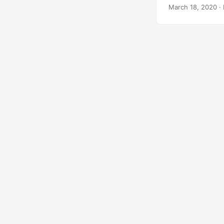
o MS Word, ele 
March 18, 2020
· 
predefinidos ou 