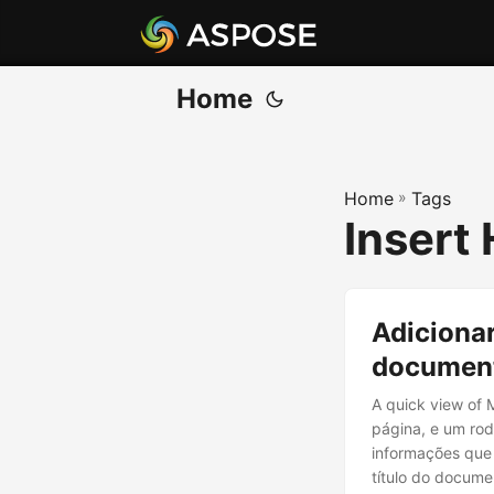
Home
Home
»
Tags
Insert
Adicionar
document
A quick view of
página, e um rod
informações que
título do docume