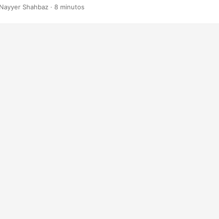
fornece os recursos para adicionar Cabeçalho e Rodapés com base e
Nayyer Shahbaz · 8 minutos
permite que você adicione cabeçalhos e rodapés personalizados.