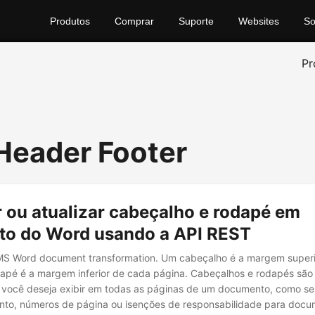
Produtos
Comprar
Suporte
Websites
So
Pr
 Header Footer
 ou atualizar cabeçalho e rodapé em
o do Word usando a API REST
 MS Word document transformation. Um cabeçalho é a margem super
apé é a margem inferior de cada página. Cabeçalhos e rodapés são ú
 você deseja exibir em todas as páginas de um documento, como se
nto, números de página ou isenções de responsabilidade para docu