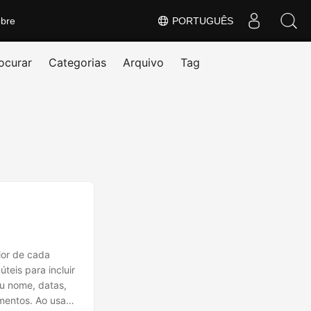
bre
PORTUGUÊS
ocurar
Categorias
Arquivo
Tag
ior de cada
teis para incluir
u nome, datas,
mentos. Ao usar