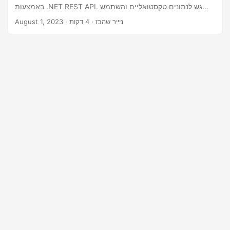
n
באמצעות .NET REST API. גש לנתונים טקסטואליים והשתמש
בהם ללא מאמץ, ייעול זרימות העבודה שלך ושיפור הפרודוקטיביות.
· ניייר שהבז · 4 דקות
August 1, 2023