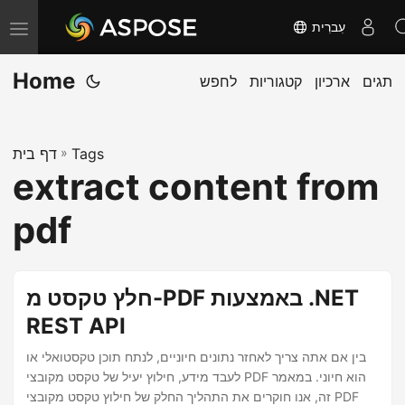
עִברִית
T
o
Home
תגים
ארכיון
קטגוריות
לחפש
g
g
l
Tags
»
דף בית
e
extract content from
n
a
pdf
v
i
g
חלץ טקסט מ-PDF באמצעות .NET
a
REST API
t
בין אם אתה צריך לאחזר נתונים חיוניים, לנתח תוכן טקסטואלי או
i
לעבד מידע, חילוץ יעיל של טקסט מקובצי PDF הוא חיוני. במאמר
o
זה, אנו חוקרים את התהליך החלק של חילוץ טקסט מקובצי PDF